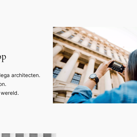
pp
ega architecten.
on.
 wereld.