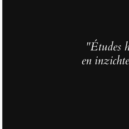
"Études h
en inzicht