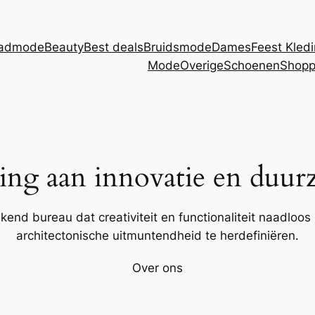
admode
Beauty
Best deals
Bruidsmode
Dames
Feest Kled
Mode
Overige
Schoenen
Shopp
ing aan innovatie en duur
kend bureau dat creativiteit en functionaliteit naadloo
architectonische uitmuntendheid te herdefiniëren.
Over ons