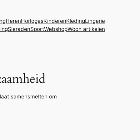
ing
Heren
Horloges
Kinderen
Kleding
Lingerie
ing
Sieraden
Sport
Webshop
Woon artikelen
zaamheid
s laat samensmelten om