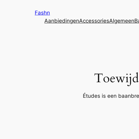
Ga
Fashn
naar
Aanbiedingen
Accessories
Algemeen
B
de
inhoud
Toewijd
Études is een baanbre