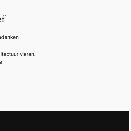
ef
nadenken
.
itectuur vieren.
ot