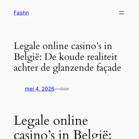
Ga
Fashn
naar
de
inhoud
Legale online casino’s in
België: De koude realiteit
achter de glanzende façade
mei 4, 2026
—
door
Legale online
casino’s in België: