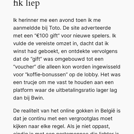
fik liep
Ik herinner me een avond toen ik me
aanmeldde bij Toto. De site adverteerde
met een “€100 gift” voor nieuwe spelers. Ik
vulde de vereiste omzet in, dacht dat ik
winst had geboekt, en ontdekte vervolgens
dat de “gift” was omgebouwd tot een
“voucher” die alleen kon worden ingewisseld
voor “koffie‑bonussen” op de lobby. Het was
een trucje om me vast te houden aan een
platform waar de uitbetalingsratio lager lag
dan bij Bwin.
De realiteit van het online gokken in België is
dat je continu met een vergrootglas moet
kijken naar elke regel. Als je niet oppast,
eindig je met een portemonnee die lichter is