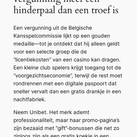
hinderpaal dan een troef is
Een vergunning uit de Belgische
Kansspelcommissie lijkt op een gouden
medaille—tot je ontdekt dat hij alleen geldt
voor een selecte groep die de
“licentiekosten” van een casino kan dragen.
Een kleine club spelers krijgt toegang tot de
“voorgezichtseconomie”, terwijl de rest moet
rondrennen met een digitale paspoort dat
sneller vervalt dan een gratis drankje in een
nachtfabriek.
Neem Unibet. Het merk ademt
professionaliteit, maar haar promo‑pagina’s
zijn bezaaid met “gift”‑bonussen die net zo
zinloos zijn als een gratis koekje in een