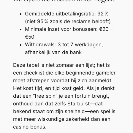
Gemiddelde uitbetalingsratio: 92 %
(niet 95 % zoals de reclame belooft)
Minimale inzet voor bonussen: €20 –
€50
Withdrawals: 3 tot 7 werkdagen,
afhankelijk van de bank
Deze tabel is niet zomaar een lijst; het is
een checklist die elke beginnende gambler
moet afstrepen voordat hij zich aanmeldt.
Het kost tijd, en tijd kost geld. Als je denkt
dat een “free spin” je een fortuin brengt,
onthoud dan dat zelfs Starburst—dat
bekend staat om zijn snelheid—een spel is
met meer wiskundige zekerheid dan een
casino‑bonus.