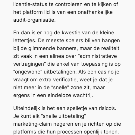
licentie‑status te controleren en te kijken of
het platform lid is van een onafhankelijke
audit‑organisatie.
En dan is er nog de kwestie van de kleine
lettertjes. De meeste spelers blijven hangen
bij de glimmende banners, maar de realiteit
zit vaak in een alinea over “administratieve
vertragingen” die enkel van toepassing is op
“ongewone” uitbetalingen. Als een casino je
vraagt om extra verificatie, weet je dat je
niet meer in de “snelle” zone zit, maar
ergens in een eindeloze wachtrij.
Uiteindelijk is het een spelletje van risico’s.
Je kunt elk “snelle uitbetaling”
marketing‑claim negeren en je richten op die
platforms die hun processen openlijk tonen.