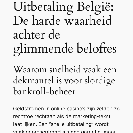
Uitbetaling België:
De harde waarheid
achter de
glimmende beloftes
Waarom snelheid vaak een
dekmantel is voor slordige
bankroll‑beheer
Geldstromen in online casino’s zijn zelden zo
rechttoe rechtaan als de marketing‑tekst
laat lijken. Een “snelle uitbetaling” wordt
vaak gepresenteerd als een garantie, maar