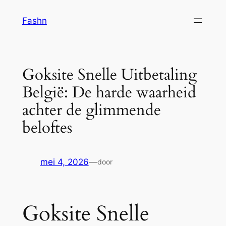
Ga
Fashn
naar
de
inhoud
Goksite Snelle Uitbetaling
België: De harde waarheid
achter de glimmende
beloftes
mei 4, 2026
—
door
Goksite Snelle