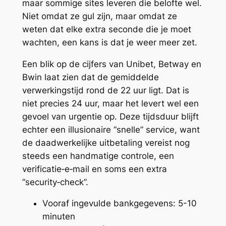
maar sommige sites leveren die belofte wel.
Niet omdat ze gul zijn, maar omdat ze
weten dat elke extra seconde die je moet
wachten, een kans is dat je weer meer zet.
Een blik op de cijfers van Unibet, Betway en
Bwin laat zien dat de gemiddelde
verwerkingstijd rond de 22 uur ligt. Dat is
niet precies 24 uur, maar het levert wel een
gevoel van urgentie op. Deze tijdsduur blijft
echter een illusionaire “snelle” service, want
de daadwerkelijke uitbetaling vereist nog
steeds een handmatige controle, een
verificatie‑e‑mail en soms een extra
“security‑check”.
Vooraf ingevulde bankgegevens: 5-10
minuten