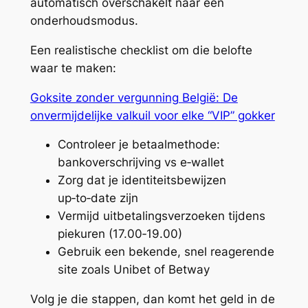
automatisch overschakelt naar een
onderhoudsmodus.
Een realistische checklist om die belofte
waar te maken:
Goksite zonder vergunning België: De
onvermijdelijke valkuil voor elke “VIP” gokker
Controleer je betaalmethode:
bankoverschrijving vs e‑wallet
Zorg dat je identiteitsbewijzen
up‑to‑date zijn
Vermijd uitbetalingsverzoeken tijdens
piekuren (17.00‑19.00)
Gebruik een bekende, snel reagerende
site zoals Unibet of Betway
Volg je die stappen, dan komt het geld in de