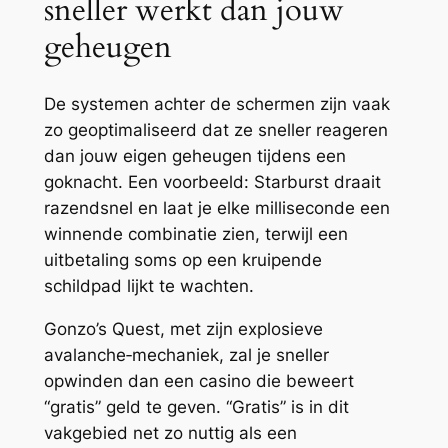
sneller werkt dan jouw
geheugen
De systemen achter de schermen zijn vaak
zo geoptimaliseerd dat ze sneller reageren
dan jouw eigen geheugen tijdens een
goknacht. Een voorbeeld: Starburst draait
razendsnel en laat je elke milliseconde een
winnende combinatie zien, terwijl een
uitbetaling soms op een kruipende
schildpad lijkt te wachten.
Gonzo’s Quest, met zijn explosieve
avalanche‑mechaniek, zal je sneller
opwinden dan een casino die beweert
“gratis” geld te geven. “Gratis” is in dit
vakgebied net zo nuttig als een