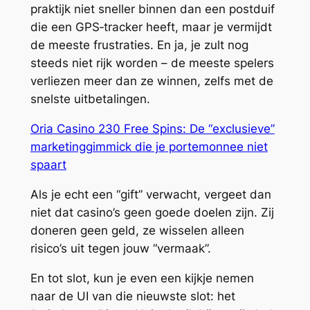
praktijk niet sneller binnen dan een postduif
die een GPS‑tracker heeft, maar je vermijdt
de meeste frustraties. En ja, je zult nog
steeds niet rijk worden – de meeste spelers
verliezen meer dan ze winnen, zelfs met de
snelste uitbetalingen.
Oria Casino 230 Free Spins: De “exclusieve”
marketinggimmick die je portemonnee niet
spaart
Als je echt een “gift” verwacht, vergeet dan
niet dat casino’s geen goede doelen zijn. Zij
doneren geen geld, ze wisselen alleen
risico’s uit tegen jouw “vermaak”.
En tot slot, kun je even een kijkje nemen
naar de UI van die nieuwste slot: het