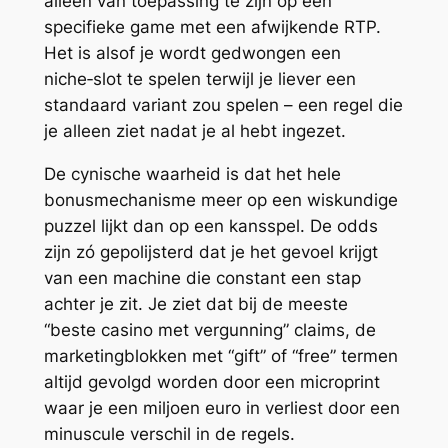
alleen van toepassing te zijn op een
specifieke game met een afwijkende RTP.
Het is alsof je wordt gedwongen een
niche‑slot te spelen terwijl je liever een
standaard variant zou spelen – een regel die
je alleen ziet nadat je al hebt ingezet.
De cynische waarheid is dat het hele
bonusmechanisme meer op een wiskundige
puzzel lijkt dan op een kansspel. De odds
zijn zó gepolijsterd dat je het gevoel krijgt
van een machine die constant een stap
achter je zit. Je ziet dat bij de meeste
“beste casino met vergunning” claims, de
marketingblokken met “gift” of “free” termen
altijd gevolgd worden door een microprint
waar je een miljoen euro in verliest door een
minuscule verschil in de regels.