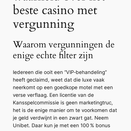
beste casino met
vergunning
Waarom vergunningen de
enige echte filter zijn
Iedereen die ooit een “VIP‑behandeling”
heeft geclaimd, weet dat die luxe vaak
neerkomt op een goedkope motel met een
verse verflaag. Een licentie van de
Kansspelcommissie is geen marketingtruc,
het is de enige manier om te voorkomen dat
je geld verdwijnt in een zwart gat. Neem
Unibet. Daar kun je met een 100 % bonus