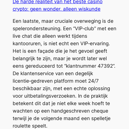
De harde realiteit van het beste casino
crypto: geen wonder, alleen wiskunde
Een laatste, maar cruciale overweging is de
spelerondersteuning. Een “VIP‑club” met een
live chat die alleen werkt tijdens
kantooruren, is niet echt een VIP‑ervaring.
Het is een façade die je het gevoel geeft
belangrijk te zijn, maar je wordt later wel
eens gereduceerd tot “klantnummer 47392”.
De klantenservice van een degelijk
licentie‑gedreven platform moet 24/7
beschikbaar zijn, met een echte oplossing
voor uitbetalingsverzoeken. In de praktijk
betekent dit dat je niet elke week hoeft te
wachten op een handgeschreven cheque
terwijl je de volgende maand een spelletje
roulette speelt.