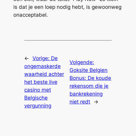
is dat je een loep nodig hebt, is gewoonweg
onacceptabel.
←
Vorige:
De
Volgende:
ongemaskerde
Goksite Belgien
waarheid achter
Bonus: De koude
het beste live
rekensom die je
casino met
bankrekening
Belgische
niet redt
→
vergunning