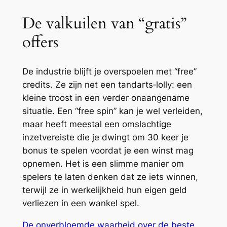
De valkuilen van “gratis”
offers
De industrie blijft je overspoelen met “free”
credits. Ze zijn net een tandarts‑lolly: een
kleine troost in een verder onaangename
situatie. Een “free spin” kan je wel verleiden,
maar heeft meestal een omslachtige
inzetvereiste die je dwingt om 30 keer je
bonus te spelen voordat je een winst mag
opnemen. Het is een slimme manier om
spelers te laten denken dat ze iets winnen,
terwijl ze in werkelijkheid hun eigen geld
verliezen in een wankel spel.
De onverbloemde waarheid over de beste