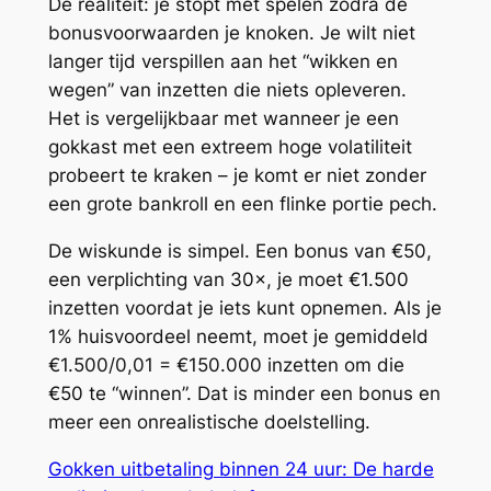
De realiteit: je stopt met spelen zodra de
bonusvoorwaarden je knoken. Je wilt niet
langer tijd verspillen aan het “wikken en
wegen” van inzetten die niets opleveren.
Het is vergelijkbaar met wanneer je een
gokkast met een extreem hoge volatiliteit
probeert te kraken – je komt er niet zonder
een grote bankroll en een flinke portie pech.
De wiskunde is simpel. Een bonus van €50,
een verplichting van 30×, je moet €1.500
inzetten voordat je iets kunt opnemen. Als je
1% huisvoordeel neemt, moet je gemiddeld
€1.500/0,01 = €150.000 inzetten om die
€50 te “winnen”. Dat is minder een bonus en
meer een onrealistische doelstelling.
Gokken uitbetaling binnen 24 uur: De harde