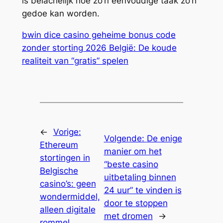
is belachelijk hoe zo’n eenvoudige taak zo’n
gedoe kan worden.
bwin dice casino geheime bonus code
zonder storting 2026 België: De koude
realiteit van “gratis” spelen
←
Vorige:
Volgende:
De enige
Ethereum
manier om het
stortingen in
“beste casino
Belgische
uitbetaling binnen
casino’s: geen
24 uur” te vinden is
wondermiddel,
door te stoppen
alleen digitale
met dromen
→
rommel