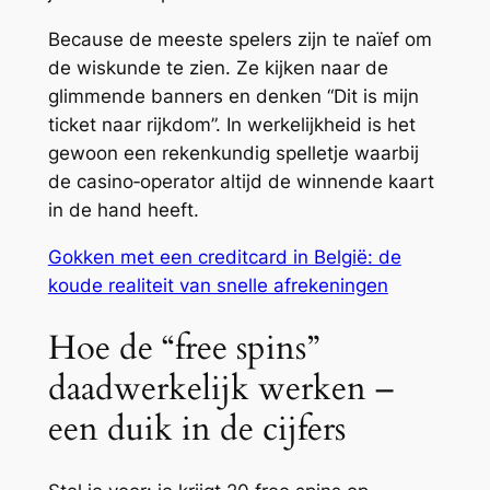
Because de meeste spelers zijn te naïef om
de wiskunde te zien. Ze kijken naar de
glimmende banners en denken “Dit is mijn
ticket naar rijkdom”. In werkelijkheid is het
gewoon een rekenkundig spelletje waarbij
de casino‑operator altijd de winnende kaart
in de hand heeft.
Gokken met een creditcard in België: de
koude realiteit van snelle afrekeningen
Hoe de “free spins”
daadwerkelijk werken –
een duik in de cijfers