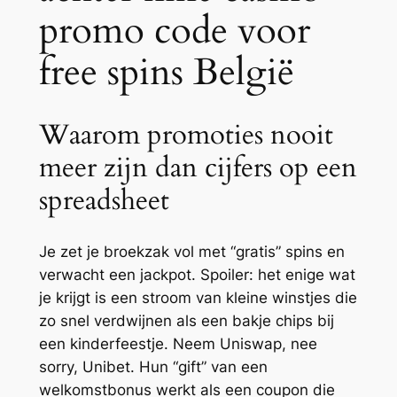
promo code voor
free spins België
Waarom promoties nooit
meer zijn dan cijfers op een
spreadsheet
Je zet je broekzak vol met “gratis” spins en
verwacht een jackpot. Spoiler: het enige wat
je krijgt is een stroom van kleine winstjes die
zo snel verdwijnen als een bakje chips bij
een kinderfeestje. Neem Uniswap, nee
sorry, Unibet. Hun “gift” van een
welkomstbonus werkt als een coupon die