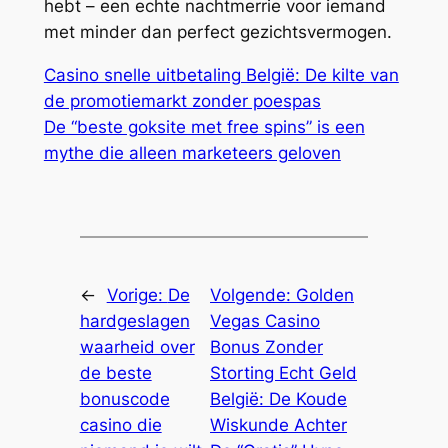
hebt – een echte nachtmerrie voor iemand
met minder dan perfect gezichtsvermogen.
Casino snelle uitbetaling België: De kilte van
de promotiemarkt zonder poespas
De “beste goksite met free spins” is een
mythe die alleen marketeers geloven
←
Vorige:
De
Volgende:
Golden
hardgeslagen
Vegas Casino
waarheid over
Bonus Zonder
de beste
Storting Echt Geld
bonuscode
België: De Koude
casino die
Wiskunde Achter