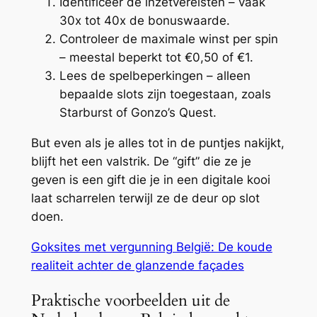
Identificeer de inzetvereisten – vaak
30x tot 40x de bonuswaarde.
Controleer de maximale winst per spin
– meestal beperkt tot €0,50 of €1.
Lees de spelbeperkingen – alleen
bepaalde slots zijn toegestaan, zoals
Starburst of Gonzo’s Quest.
But even als je alles tot in de puntjes nakijkt,
blijft het een valstrik. De “gift” die ze je
geven is een gift die je in een digitale kooi
laat scharrelen terwijl ze de deur op slot
doen.
Goksites met vergunning België: De koude
realiteit achter de glanzende façades
Praktische voorbeelden uit de