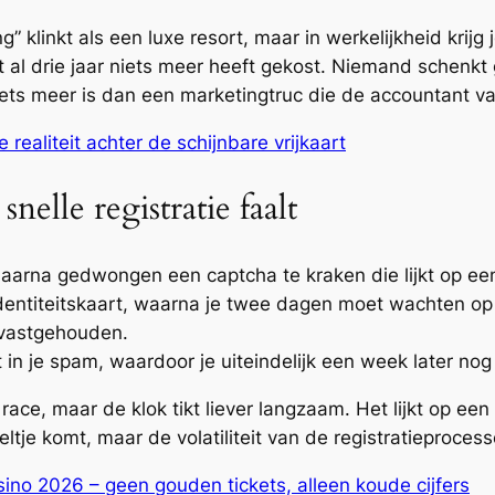
g” klinkt als een luxe resort, maar in werkelijkheid krij
l drie jaar niets meer heeft gekost. Niemand schenkt gra
iets meer is dan een marketingtruc die de accountant va
 realiteit achter de schijnbare vrijkaart
snelle registratie faalt
daarna gedwongen een captcha te kraken die lijkt op een 
identiteitskaart, waarna je twee dagen moet wachten op 
 vastgehouden.
dt in je spam, waardoor je uiteindelijk een week later nog
ace, maar de klok tikt liever langzaam. Het lijkt op een 
eltje komt, maar de volatiliteit van de registratieproce
ino 2026 – geen gouden tickets, alleen koude cijfers