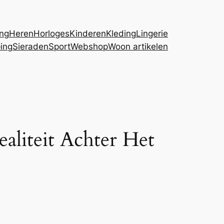
ing
Heren
Horloges
Kinderen
Kleding
Lingerie
ing
Sieraden
Sport
Webshop
Woon artikelen
ealiteit Achter Het