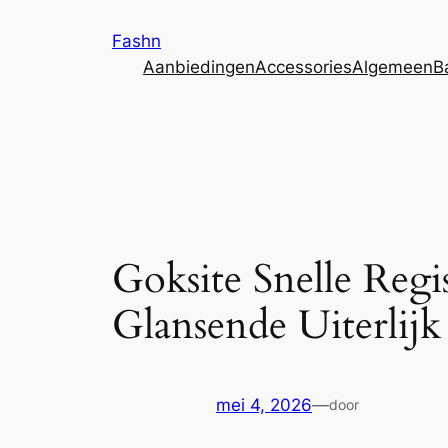
Ga
Fashn
naar
Aanbiedingen
Accessories
Algemeen
B
de
inhoud
Goksite Snelle Regi
Glansende Uiterlijk
mei 4, 2026
—
door