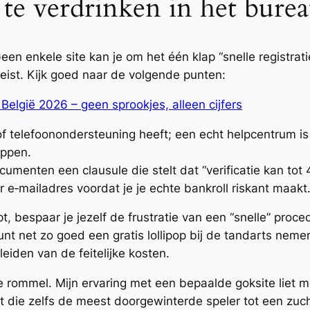
 te verdrinken in het bure
Geen enkele site kan je om het één klap “snelle registra
peist. Kijk goed naar de volgende punten:
elgië 2026 – geen sprookjes, alleen cijfers
” of telefoonondersteuning heeft; een echt helpcentrum i
ippen.
cumenten een clausule die stelt dat “verificatie kan tot 
r e‑mailadres voordat je je echte bankroll riskant maakt
t, bespaar je jezelf de frustratie van een “snelle” proce
nt net zo goed een gratis lollipop bij de tandarts nemen 
iden van de feitelijke kosten.
 rommel. Mijn ervaring met een bepaalde goksite liet me
 die zelfs de meest doorgewinterde speler tot een zucht