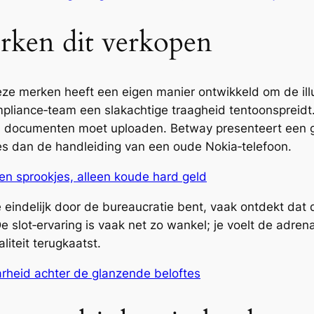
rken dit verkopen
e merken heeft een eigen manier ontwikkeld om de illu
pliance‑team een slakachtige traagheid tentoonspreidt. 
n documenten moet uploaden. Betway presenteert een gl
es dan de handleiding van een oude Nokia‑telefoon.
een sprookjes, alleen koude hard geld
je eindelijk door de bureaucratie bent, vaak ontdekt dat 
 slot‑ervaring is vaak net zo wankel; je voelt de adrena
liteit terugkaatst.
arheid achter de glanzende beloftes