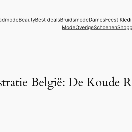
admode
Beauty
Best deals
Bruidsmode
Dames
Feest Kled
Mode
Overige
Schoenen
Shopp
stratie België: De Koude R