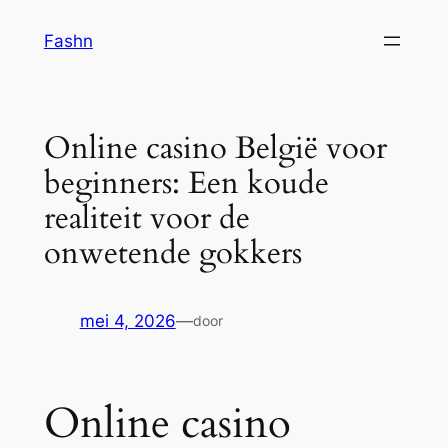
Ga
Fashn
naar
de
inhoud
Online casino België voor
beginners: Een koude
realiteit voor de
onwetende gokkers
mei 4, 2026
—
door
Online casino