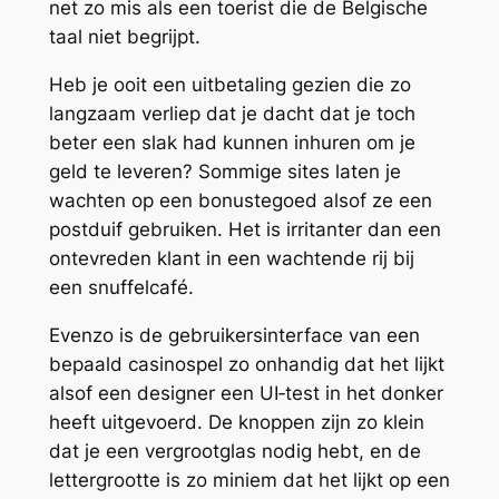
net zo mis als een toerist die de Belgische
taal niet begrijpt.
Heb je ooit een uitbetaling gezien die zo
langzaam verliep dat je dacht dat je toch
beter een slak had kunnen inhuren om je
geld te leveren? Sommige sites laten je
wachten op een bonustegoed alsof ze een
postduif gebruiken. Het is irritanter dan een
ontevreden klant in een wachtende rij bij
een snuffelcafé.
Evenzo is de gebruikersinterface van een
bepaald casinospel zo onhandig dat het lijkt
alsof een designer een UI‑test in het donker
heeft uitgevoerd. De knoppen zijn zo klein
dat je een vergrootglas nodig hebt, en de
lettergrootte is zo miniem dat het lijkt op een