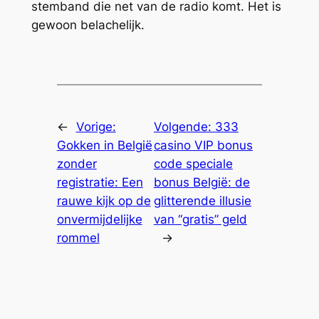
stemband die net van de radio komt. Het is
gewoon belachelijk.
←
Vorige:
Volgende:
333
Gokken in België
casino VIP bonus
zonder
code speciale
registratie: Een
bonus België: de
rauwe kijk op de
glitterende illusie
onvermijdelijke
van “gratis” geld
rommel
→