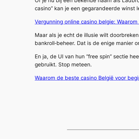
Of je nu bij een bekende naam als Ladbrok
casino” kan je een gegarandeerde winst l
Vergunning online casino belgie: Waarom
Maar als je echt de illusie wilt doorbre
bankroll‑beheer. Dat is de enige manier 
En ja, de UI van hun “free spin” sectie he
gebruikt. Stop meteen.
Waarom de beste casino België voor begi