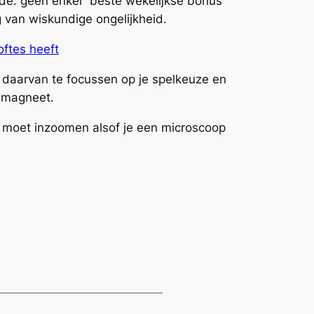
fde: geen enkel “beste wekelijkse bonus
 van wiskundige ongelijkheid.
ftes heeft
s daarvan te focussen op je spelkeuze en
ngmagneet.
eer moet inzoomen alsof je een microscoop