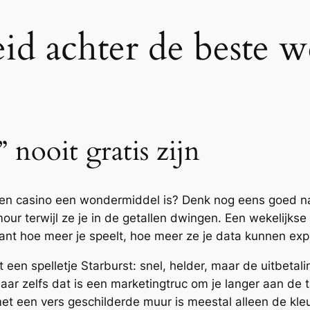
id achter de beste w
nooit gratis zijn
 een casino een wondermiddel is? Denk nog eens goed n
our terwijl ze je in de getallen dwingen. Een wekelijks
Want hoe meer je speelt, hoe meer ze je data kunnen expl
en spelletje Starburst: snel, helder, maar de uitbetalin
maar zelfs dat is een marketingtruc om je langer aan de 
t een vers geschilderde muur is meestal alleen de kleu