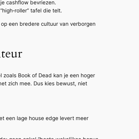
je cashflow bevriezen.
igh‑roller” tafel die telt.
k op een bredere cultuur van verborgen
iteur
el zoals Book of Dead kan je een hoger
met zich mee. Dus kies bewust, niet
met een lage house edge levert meer