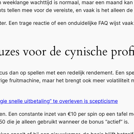
en weeklange wachttijd is normaal, maar een maand kan 
lots tellen mee voor de vereiste, en vaak is het alleen de “h
er. Een trage reactie of een onduidelijke FAQ wijst vaa
uzes voor de cynische prof
focus dan op spellen met een redelijk rendement. Een sp
e fruitmachine, maar het brengt ook meer volatiliteit 
ie snelle uitbetaling” te overleven is scepticisme
en. Een constante inzet van €10 per spin op een tafel 
0 die je alleen gebruikt wanneer de bonus “actief” is.