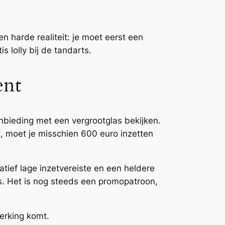
en harde realiteit: je moet eerst een
 lolly bij de tandarts.
ent
nbieding met een vergrootglas bekijken.
t, moet je misschien 600 euro inzetten
atief lage inzetvereiste en een heldere
es. Het is nog steeds een promopatroon,
erking komt.