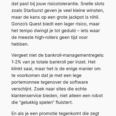
dat past bij jouw risicotolerantie. Snelle slots
zoals Starburst geven je veel kleine winsten,
maar de kans op een grote jackpot is nihil.
Gonzo’s Quest biedt een lager risico, maar
het tempo dwingt je tot geduld – iets waar
de meeste high‑rollers geen tijd voor
hebben.
Vergeet niet de bankroll‑managementregels:
1‑2% van je totale bankroll per inzet. Het
klinkt saai, maar het is de enige manier om
te voorkomen dat je met een lege
portemonnee tegenover de software
verschijnt. Zoek naar sites die echte
klantenservice bieden, niet alleen een robot
die “gelukkig spelen” fluistert.
En als je een promotie tegenkomt die zegt