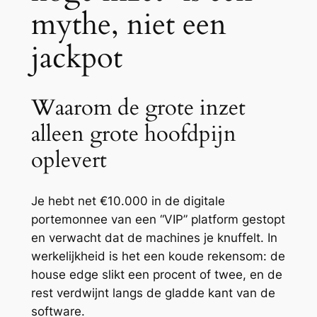
mythe, niet een
jackpot
Waarom de grote inzet
alleen grote hoofdpijn
oplevert
Je hebt net €10.000 in de digitale
portemonnee van een “VIP” platform gestopt
en verwacht dat de machines je knuffelt. In
werkelijkheid is het een koude rekensom: de
house edge slikt een procent of twee, en de
rest verdwijnt langs de gladde kant van de
software.