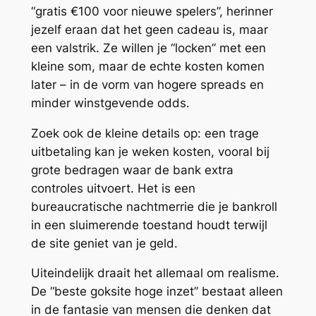
“gratis €100 voor nieuwe spelers”, herinner
jezelf eraan dat het geen cadeau is, maar
een valstrik. Ze willen je “locken” met een
kleine som, maar de echte kosten komen
later – in de vorm van hogere spreads en
minder winstgevende odds.
Zoek ook de kleine details op: een trage
uitbetaling kan je weken kosten, vooral bij
grote bedragen waar de bank extra
controles uitvoert. Het is een
bureaucratische nachtmerrie die je bankroll
in een sluimerende toestand houdt terwijl
de site geniet van je geld.
Uiteindelijk draait het allemaal om realisme.
De “beste goksite hoge inzet” bestaat alleen
in de fantasie van mensen die denken dat