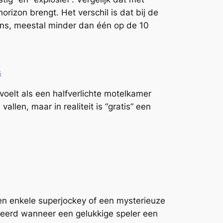
rizon brengt. Het verschil is dat bij de
kans, meestal minder dan één op de 10
s
voelt als een halfverlichte motelkamer
allen, maar in realiteit is “gratis” een
een enkele superjockey of een mysterieuze
iveerd wanneer een gelukkige speler een