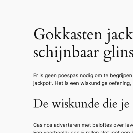
Gokkasten jackp
schijnbaar glin
Er is geen poespas nodig om te begrijpen
jackpot”. Het is een wiskundige oefening
De wiskunde die je n
Casinos adverteren met beloftes over lev
Een voorbeeld: een 5‑rollen slot met een RT