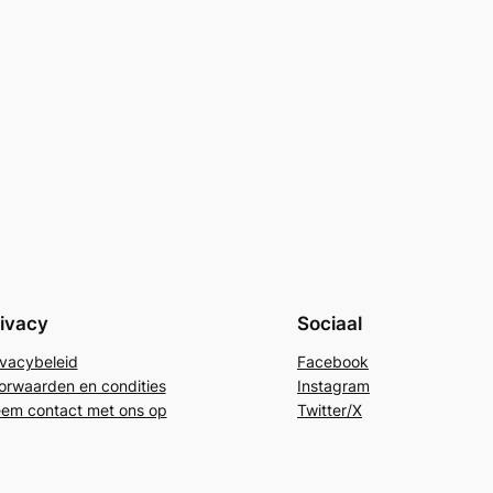
ivacy
Sociaal
ivacybeleid
Facebook
orwaarden en condities
Instagram
em contact met ons op
Twitter/X