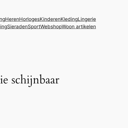
ing
Heren
Horloges
Kinderen
Kleding
Lingerie
ing
Sieraden
Sport
Webshop
Woon artikelen
ie schijnbaar