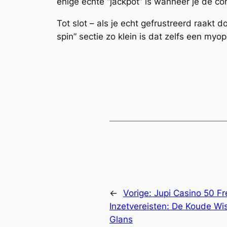
enige echte “jackpot” is wanneer je de con
Tot slot – als je echt gefrustreerd raakt d
spin” sectie zo klein is dat zelfs een myo
←
Vorige:
Jupi Casino 50 F
Inzetvereisten: De Koude W
Glans