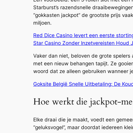
Starburst’s razendsnelle draaibewegingen o
“gokkasten jackpot” de grootste prijs va
miljoen.
Red Dice Casino levert een eerste stortin
Star Casino Zonder Inzetvereisten Houd 
Vaker dan niet, beloven de grote spelers 
met een nieuw behangen tapijt. Ze gooien “g
woord dat ze alleen gebruiken wanneer je
Goksite België Snelle Uitbetaling: De Kou
Hoe werkt die jackpot‑mec
Elke draai die je maakt, voedt een gemee
“geluksvogel”, maar doordat iedereen kle