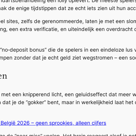
tandartsbehandeling een lolly oplevert. De meeste spele
aak de enige tijdstippen dat ze echt iets zien uit hun ac
eel sites, zelfs de gerenommeerde, laten je met een slo
g, een extra verificatie, en uiteindelijk een overdracht
“no‑deposit bonus” die de spelers in een eindeloze lus 
mpen zonder dat je echt geld ziet wegstromen – een soort
en
t met een knipperend licht, een geluidseffect dat meer 
 dat je de “gokker” bent, maar in werkelijkheid laat het
elgië 2026 – geen sprookjes, alleen cijfers