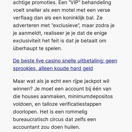
achtige promoties. Een “VIP” behandeling
voelt sneller als een motel met een verse
verflaag dan als een koninklijk bal. Ze
adverteren met “exclusieve”, maar zodra je
je aanmeldt, realiseer je je dat de enige
exclusiviteit het feit is dat je betaalt om
überhaupt te spelen.
De beste live casino snelle uitbetaling: geen
sprookjes, alleen koude hard geld
Maar wat als je echt een rijpe jackpot wil
winnen? Je moet een account bij één van
die houses aanmaken, minimumdepositos
voldoen, en talloze verificatiestappen
doorlopen. Het is een rommelig
bureaucratisch circus dat zelfs een
accountant zou doen huilen.