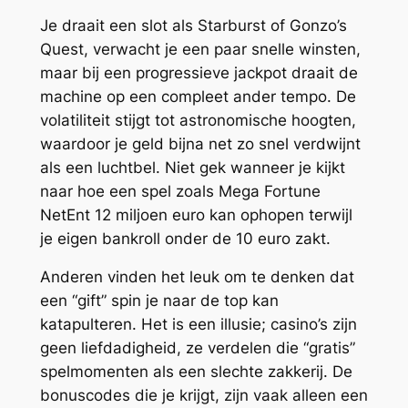
Je draait een slot als Starburst of Gonzo’s
Quest, verwacht je een paar snelle winsten,
maar bij een progressieve jackpot draait de
machine op een compleet ander tempo. De
volatiliteit stijgt tot astronomische hoogten,
waardoor je geld bijna net zo snel verdwijnt
als een luchtbel. Niet gek wanneer je kijkt
naar hoe een spel zoals Mega Fortune
NetEnt 12 miljoen euro kan ophopen terwijl
je eigen bankroll onder de 10 euro zakt.
Anderen vinden het leuk om te denken dat
een “gift” spin je naar de top kan
katapulteren. Het is een illusie; casino’s zijn
geen liefdadigheid, ze verdelen die “gratis”
spelmomenten als een slechte zakkerij. De
bonuscodes die je krijgt, zijn vaak alleen een