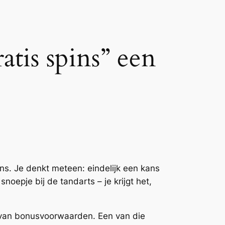
tis spins” een
ns. Je denkt meteen: eindelijk een kans
snoepje bij de tandarts – je krijgt het,
 van bonusvoorwaarden. Een van die