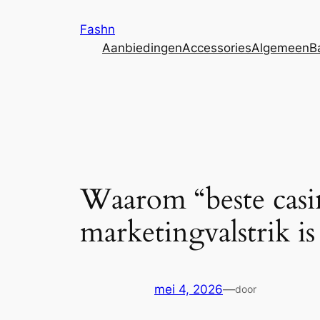
Ga
Fashn
naar
Aanbiedingen
Accessories
Algemeen
B
de
inhoud
Waarom “beste casin
marketingvalstrik is
mei 4, 2026
—
door