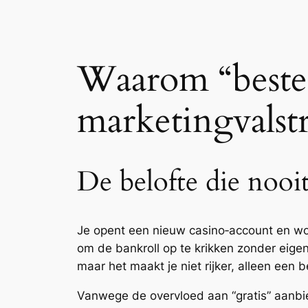
Waarom “beste c
marketingvalstr
De belofte die nooit
Je opent een nieuw casino‑account en word
om de bankroll op te krikken zonder eigen g
maar het maakt je niet rijker, alleen een b
Vanwege de overvloed aan “gratis” aanbi