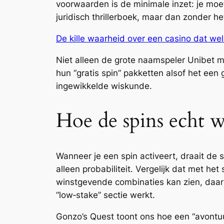
voorwaarden is de minimale inzet: je moet
juridisch thrillerboek, maar dan zonder het
De kille waarheid over een casino dat w
Niet alleen de grote naamspeler Unibet ma
hun “gratis spin” pakketten alsof het een g
ingewikkelde wiskunde.
Hoe de spins echt w
Wanneer je een spin activeert, draait de 
alleen probabiliteit. Vergelijk dat met he
winstgevende combinaties kan zien, daarna
“low‑stake” sectie werkt.
Gonzo’s Quest toont ons hoe een “avontuu