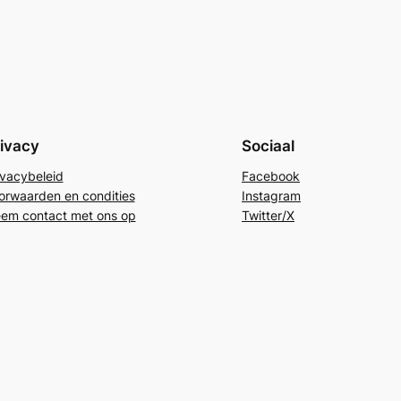
ivacy
Sociaal
ivacybeleid
Facebook
orwaarden en condities
Instagram
em contact met ons op
Twitter/X