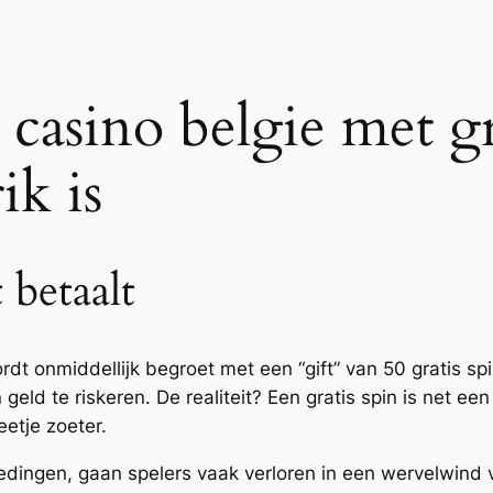
asino belgie met gra
ik is
 betaalt
t onmiddellijk begroet met een “gift” van 50 gratis spi
eld te riskeren. De realiteit? Een gratis spin is net een 
eetje zoeter.
edingen, gaan spelers vaak verloren in een wervelwind