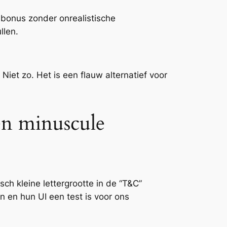
” bonus zonder onrealistische
llen.
iet zo. Het is een flauw alternatief voor
en minuscule
ch kleine lettergrootte in de “T&C”
en en hun UI een test is voor ons