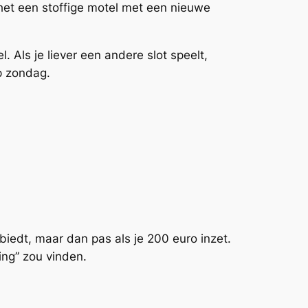
s het een stoffige motel met een nieuwe
 Als je liever een andere slot speelt,
op zondag.
iedt, maar dan pas als je 200 euro inzet.
ing” zou vinden.