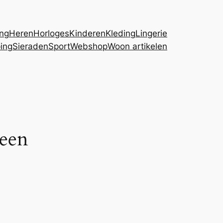
ing
Heren
Horloges
Kinderen
Kleding
Lingerie
ing
Sieraden
Sport
Webshop
Woon artikelen
 een