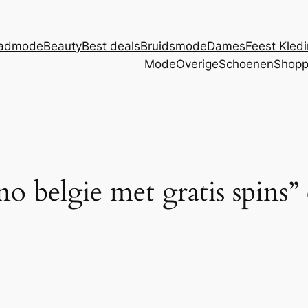
admode
Beauty
Best deals
Bruidsmode
Dames
Feest Kled
Mode
Overige
Schoenen
Shopp
o belgie met gratis spins”