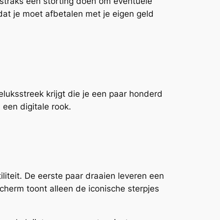
je straks een storting doen om eventuele
 dat je moet afbetalen met je eigen geld
eluksstreek krijgt die je een paar honderd
 een digitale rook.
tiliteit. De eerste paar draaien leveren een
 scherm toont alleen de iconische sterpjes