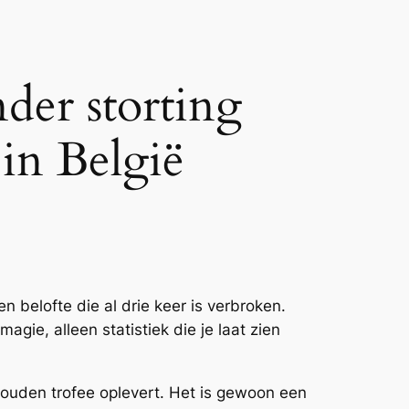
der storting
in België
 belofte die al drie keer is verbroken.
magie, alleen statistiek die je laat zien
 gouden trofee oplevert. Het is gewoon een