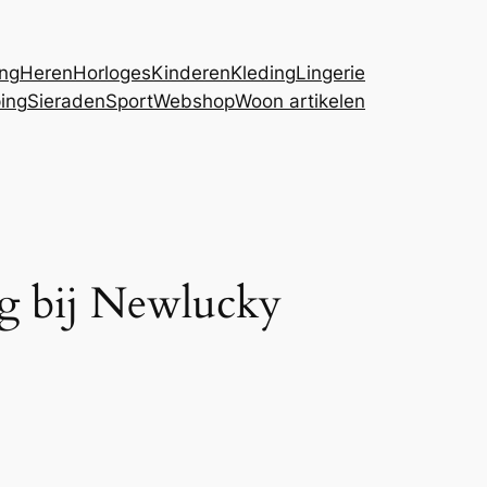
ing
Heren
Horloges
Kinderen
Kleding
Lingerie
ing
Sieraden
Sport
Webshop
Woon artikelen
ng bij Newlucky