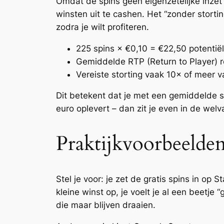
Omdat de spins geen eigenzetelijke inzet v
winsten uit te cashen. Het “zonder stortin
zodra je wilt profiteren.
225 spins × €0,10 = €22,50 potentië
Gemiddelde RTP (Return to Player) r
Vereiste storting vaak 10× of meer v
Dit betekent dat je met een gemiddelde spe
euro oplevert – dan zit je even in de welv
Praktijkvoorbeelden
Stel je voor: je zet de gratis spins in op 
kleine winst op, je voelt je al een beetje
die maar blijven draaien.