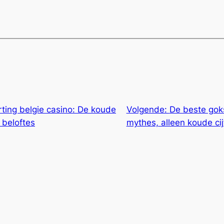
ting belgie casino: De koude
Volgende:
De beste goks
 beloftes
mythes, alleen koude cij