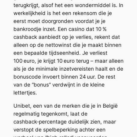
terugkrijgt, alsof het een wondermiddel is. In
werkelijkheid is het een rekensom die je
eerst moet doorgronden voordat je je
bankroodje inzet. Een casino dat 10 %
cashback aanbiedt op je verlies, rekent dat
alleen op de nettowinst die je maakt binnen
een bepaalde tijdseenheid. Je verliest
100 euro, je krijgt 10 euro terug – maar alleen
als je de minimale inzetvereisten haalt en de
bonuscode invoert binnen 24 uur. De rest
van de “bonus” verdwijnt in de kleine
lettertjes.
Unibet, een van de merken die je in België
regelmatig tegenkomt, laat de
cashback‑percentage duidelijk zien, maar
verstopt de spelbeperking achter een