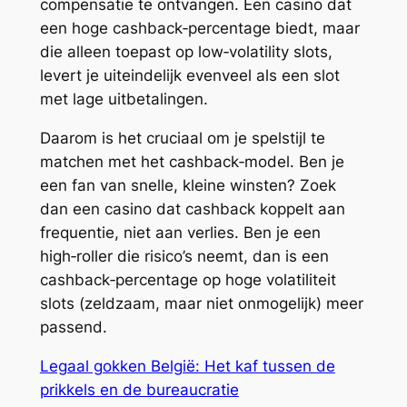
compensatie te ontvangen. Een casino dat
een hoge cashback‑percentage biedt, maar
die alleen toepast op low‑volatility slots,
levert je uiteindelijk evenveel als een slot
met lage uitbetalingen.
Daarom is het cruciaal om je spelstijl te
matchen met het cashback‑model. Ben je
een fan van snelle, kleine winsten? Zoek
dan een casino dat cashback koppelt aan
frequentie, niet aan verlies. Ben je een
high‑roller die risico’s neemt, dan is een
cashback‑percentage op hoge volatiliteit
slots (zeldzaam, maar niet onmogelijk) meer
passend.
Legaal gokken België: Het kaf tussen de
prikkels en de bureaucratie