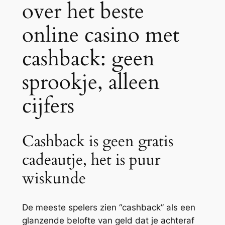
over het beste
online casino met
cashback: geen
sprookje, alleen
cijfers
Cashback is geen gratis
cadeautje, het is puur
wiskunde
De meeste spelers zien “cashback” als een
glanzende belofte van geld dat je achteraf