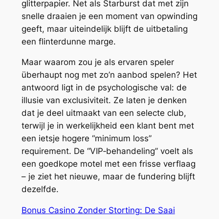
glitterpapier. Net als Starburst dat met zijn
snelle draaien je een moment van opwinding
geeft, maar uiteindelijk blijft de uitbetaling
een flinterdunne marge.
Maar waarom zou je als ervaren speler
überhaupt nog met zo’n aanbod spelen? Het
antwoord ligt in de psychologische val: de
illusie van exclusiviteit. Ze laten je denken
dat je deel uitmaakt van een selecte club,
terwijl je in werkelijkheid een klant bent met
een ietsje hogere “minimum loss”
requirement. De “VIP‑behandeling” voelt als
een goedkope motel met een frisse verflaag
– je ziet het nieuwe, maar de fundering blijft
dezelfde.
Bonus Casino Zonder Storting: De Saai