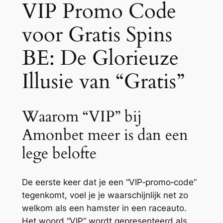
VIP Promo Code
voor Gratis Spins
BE: De Glorieuze
Illusie van “Gratis”
Waarom “VIP” bij
Amonbet meer is dan een
lege belofte
De eerste keer dat je een “VIP‑promo‑code”
tegenkomt, voel je je waarschijnlijk net zo
welkom als een hamster in een raceauto.
Het woord “VIP” wordt gepresenteerd als