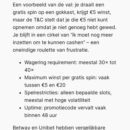
Een voorbeeld van de val: je draait een
gratis spin op een gokkast, krijgt €5 winst,
maar de T&C stelt dat je die €5 niet kunt
opnemen omdat je niet genoeg hebt gewed.
Je blijft in een cirkel van “ik moet nog meer
inzetten om te kunnen cashen” – een
oneindige roulette van frustratie.
Wagering requirement: meestal 30× tot
40×
Maximum winst per gratis spin: vaak
tussen €5 en €20
Spelrestricties: alleen bepaalde slots,
meestal met hoge volatiliteit
Uptime: promotiecode vervalt vaak
binnen 48 uur
Betway en Unibet hebben vergelijkbare