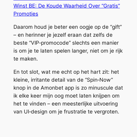
Winst BE: De Koude Waarheid Over “Gratis”
Promoties
Daarom houd je beter een oogje op de “gift”
– en herinner je jezelf eraan dat zelfs de
beste “VIP‑promocode” slechts een manier
is om je te laten spelen langer, niet om je rijk
te maken.
En tot slot, wat me echt op het hart zit: het
kleine, irritante detail van de “Spin‑Now”
knop in de Amonbet app is zo minuscule dat
ik elke keer mijn oog moet laten knijpen om
het te vinden – een meesterlijke uitvoering
van UI‑design om je frustratie te vergroten.