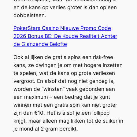
en de kans op verlies groter is dan op een
dobbelsteen.
PokerStars Casino Nieuwe Promo Code
2026 Bonus BE: De Koude Realiteit Achter
de Glanzende Belofte
Ook al lijken de gratis spins een risk‑free
kans, ze dwingen je om met hogere inzetten
te spelen, wat de kans op grote verliezen
vergroot. En alsof dat nog niet genoeg is,
worden de “winsten” vaak gebonden aan
een maximum – een bedrag dat je kunt
winnen met een gratis spin kan niet groter
zijn dan €10. Het is alsof je een lollipop
krijgt, maar alleen mag likken tot de suiker in
je mond al 2 gram bereikt.