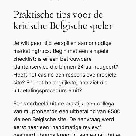
Praktische tips voor de
kritische Belgische speler
Je wilt geen tijd verspillen aan onnodige
marketingtrucs. Begin met een simpele
checklist: is er een betrouwbare
klantenservice die binnen 24 uur reageert?
Heeft het casino een responsieve mobiele
site? En, het belangrijkste, hoe ziet de
uitbetalingsprocedure eruit?
Een voorbeeld uit de praktijk: een collega
van mij probeerde een uitbetaling van €500
via een Belgische site. De aanvraag werd
eerst naar een “handmatige review”
gestuurd, daarna kreeg hij een e‑mail dat er