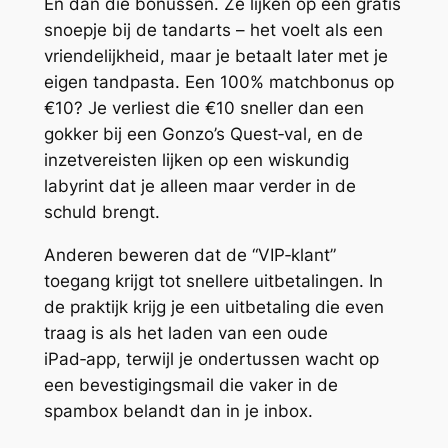
En dan die bonussen. Ze lijken op een gratis
snoepje bij de tandarts – het voelt als een
vriendelijkheid, maar je betaalt later met je
eigen tandpasta. Een 100% matchbonus op
€10? Je verliest die €10 sneller dan een
gokker bij een Gonzo’s Quest‑val, en de
inzetvereisten lijken op een wiskundig
labyrint dat je alleen maar verder in de
schuld brengt.
Anderen beweren dat de “VIP‑klant”
toegang krijgt tot snellere uitbetalingen. In
de praktijk krijg je een uitbetaling die even
traag is als het laden van een oude
iPad‑app, terwijl je ondertussen wacht op
een bevestigingsmail die vaker in de
spambox belandt dan in je inbox.