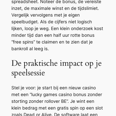
spreadsheet. Noteer de bonus, de vereiste
inzet, de maximale winst en de tijdslimiet.
Vergelijk vervolgens met je eigen
speelbudget. Als de cijfers niet logisch
lijken, loop je weg. Een klein onderzoek kost
minder tijd dan een half uur rotte bonus
“free spins” te claimen en te zien dat je
bankroll al leeg is.
De praktische impact op je
speelsessie
Stel je voor: je start bij een nieuw casino
met een “lucky games casino bonus zonder
storting zonder rollover BE”. Je wint een
klein bedrag met een gratis spin op een slot
zoals Dead or Alive. De software laat een