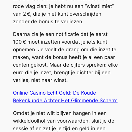
rode vlag zien: je hebt nu een “winstlimiet”
van 2 €, die je niet kunt overschrijden
zonder de bonus te verliezen.
Daarna zie je een notificatie dat je eerst
100 € moet inzetten voordat je iets kunt
opnemen. Je voelt de drang om die inzet te
maken, want de bonus heeft je al een paar
centen gekost. Maar de cijfers spreken: elke
euro die je inzet, brengt je dichter bij een
verlies, niet naar winst.
Online Casino Echt Geld: De Koude
Rekenkunde Achter Het Glimmende Scherm
Omdat je niet wilt blijven hangen in een
wikkeldoolhof van voorwaarden, sluit je de
sessie af en zet je je tijd en geld in een