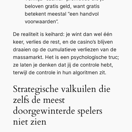
beloven gratis geld, want gratis
betekent meestal “een handvol
voorwaarden”.
De realiteit is keihard: je wint dan wel één
keer, verlies de rest, en de casino’s blijven
draaien op de cumulatieve verliezen van de
massamarkt. Het is een psychologische truc;
ze laten je denken dat jij de controle hebt,
terwijl de controle in hun algoritmen zit.
Strategische valkuilen die
zelfs de meest
doorgewinterde spelers
niet zien