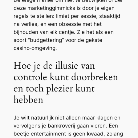
De enige manier om niet te bezwijken onder
deze marketinggimmicks is door je eigen
regels te stellen: limiet per sessie, staaktijd
na verlies, en een obsessie met het
bijhouden van elk centje. Zie het als een
soort “budgettering” voor de gekste
casino‑omgeving.
Hoe je de illusie van
controle kunt doorbreken
en toch plezier kunt
hebben
Je wilt natuurlijk niet alleen maar klagen en
vervolgens je bankroverij gaan vieren. Een
beetje entertainment is geen kwaad, zolang