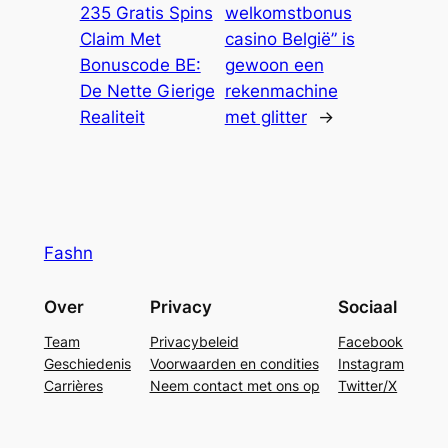
235 Gratis Spins
welkomstbonus
Claim Met
casino België” is
Bonuscode BE:
gewoon een
De Nette Gierige
rekenmachine
Realiteit
met glitter
→
Fashn
Over
Privacy
Sociaal
Team
Privacybeleid
Facebook
Geschiedenis
Voorwaarden en condities
Instagram
Carrières
Neem contact met ons op
Twitter/X