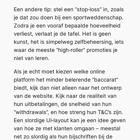
Een andere tip: stel een “stop‑loss” in, zoals
je dat zou doen bij een sportweddenschap.
Zodra je een vooraf bepaalde hoeveelheid
verliest, verlaat je de tafel. Het is geen
kunst, het is simpelweg zelfbeheersing, iets
waar de meeste “high‑roller” promoties je
niet van leren.
Als je echt moet kiezen welke online
platform het minder belerende “baccarat”
biedt, kijk dan niet alleen naar het ontwerp
van de website. Kijk naar de realiteit van
hun uitbetalingen, de snelheid van hun
“withdrawals”, en hoe streng hun T&C’s zijn.
Een slordige UI‑layout kan je een idee geven
van hoe ze met klanten omgaan – meestal
net zo slordig als hun bijschriften bij de