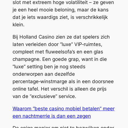
slot met extreem hoge volatiliteit – ze geven
je een heel mooie beloning, maar de kans
dat je iets waardigs ziet, is verschrikkelijk
klein.
Bij Holland Casino zien ze dat spelers zich
laten verleiden door “luxe” VIP‑ruimtes,
compleet met fluweelsofa’s en een glas
champagne. Een goede grap, want in die
“luxe” setting ben je nog steeds
onderworpen aan dezelfde
percentage‑winstmarge als in een doorsnee
online tafel. Het verschil is alleen de prijs
van de “exclusieve” service.
Waarom “beste casino mobiel betalen” meer
een nachtmerrie is dan een zegen