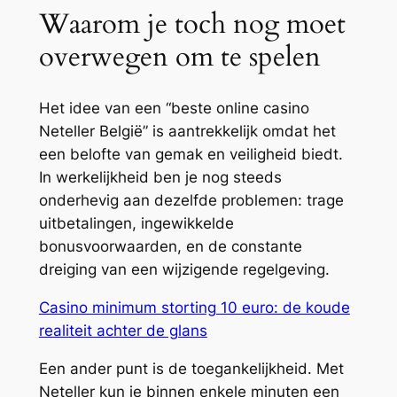
Waarom je toch nog moet
overwegen om te spelen
Het idee van een “beste online casino
Neteller België” is aantrekkelijk omdat het
een belofte van gemak en veiligheid biedt.
In werkelijkheid ben je nog steeds
onderhevig aan dezelfde problemen: trage
uitbetalingen, ingewikkelde
bonusvoorwaarden, en de constante
dreiging van een wijzigende regelgeving.
Casino minimum storting 10 euro: de koude
realiteit achter de glans
Een ander punt is de toegankelijkheid. Met
Neteller kun je binnen enkele minuten een