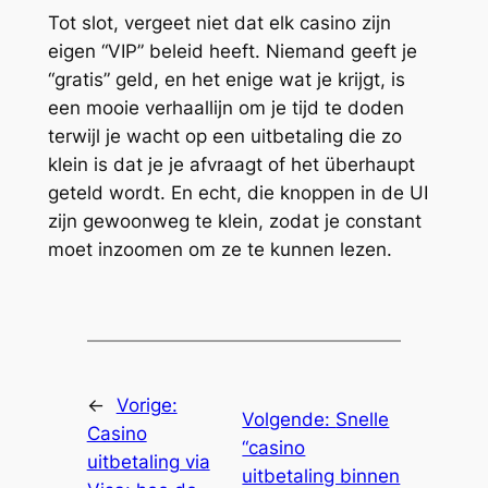
Tot slot, vergeet niet dat elk casino zijn
eigen “VIP” beleid heeft. Niemand geeft je
“gratis” geld, en het enige wat je krijgt, is
een mooie verhaallijn om je tijd te doden
terwijl je wacht op een uitbetaling die zo
klein is dat je je afvraagt of het überhaupt
geteld wordt. En echt, die knoppen in de UI
zijn gewoonweg te klein, zodat je constant
moet inzoomen om ze te kunnen lezen.
←
Vorige:
Volgende:
Snelle
Casino
“casino
uitbetaling via
uitbetaling binnen