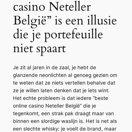
casino Neteller
België” is een illusie
die je portefeuille
niet spaart
Je zit al jaren in de zaal, je hebt de
glanzende neonlichten al genoeg gezien om
te weten dat ze niets vertellen behalve dat
ze je willen laten denken dat je iets wint.
Het echte probleem is dat iedere “beste
online casino Neteller België” die je
tegenkomt, een strak pak draagt maar van
binnen een slordige waslijn is. Het is net als
een slechte whisky: je voelt de brand, maar