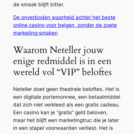
de smaak blijft bitter.
De onverboden waarheid achter het beste
online casino voor belgen, zonder de zoete
marketing‑smaken
Waarom Neteller jouw
enige redmiddel is in een
wereld vol “VIP” beloftes
Neteller doet geen theatrale beloftes. Het is
een digitale portemonnee, een betaalmiddel
dat zich niet verkleed als een gratis cadeau.
Een casino kan je “gratis” geld beloven,
maar het blijft een marketingtruc die je later
in een stapel voorwaarden verliest. Het is