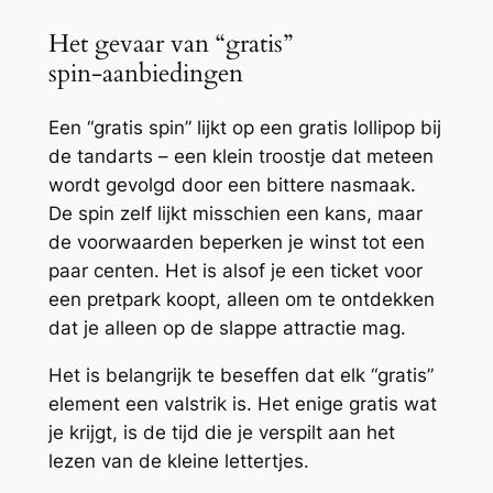
Het gevaar van “gratis”
spin‑aanbiedingen
Een “gratis spin” lijkt op een gratis lollipop bij
de tandarts – een klein troostje dat meteen
wordt gevolgd door een bittere nasmaak.
De spin zelf lijkt misschien een kans, maar
de voorwaarden beperken je winst tot een
paar centen. Het is alsof je een ticket voor
een pretpark koopt, alleen om te ontdekken
dat je alleen op de slappe attractie mag.
Het is belangrijk te beseffen dat elk “gratis”
element een valstrik is. Het enige gratis wat
je krijgt, is de tijd die je verspilt aan het
lezen van de kleine lettertjes.