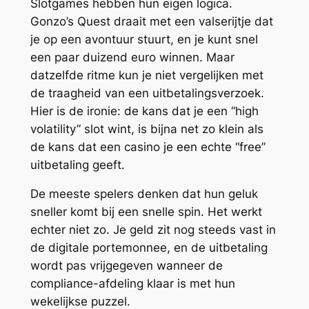
Slotgames hebben hun eigen logica.
Gonzo’s Quest draait met een valserijtje dat
je op een avontuur stuurt, en je kunt snel
een paar duizend euro winnen. Maar
datzelfde ritme kun je niet vergelijken met
de traagheid van een uitbetalingsverzoek.
Hier is de ironie: de kans dat je een “high
volatility” slot wint, is bijna net zo klein als
de kans dat een casino je een echte “free”
uitbetaling geeft.
De meeste spelers denken dat hun geluk
sneller komt bij een snelle spin. Het werkt
echter niet zo. Je geld zit nog steeds vast in
de digitale portemonnee, en de uitbetaling
wordt pas vrijgegeven wanneer de
compliance-afdeling klaar is met hun
wekelijkse puzzel.