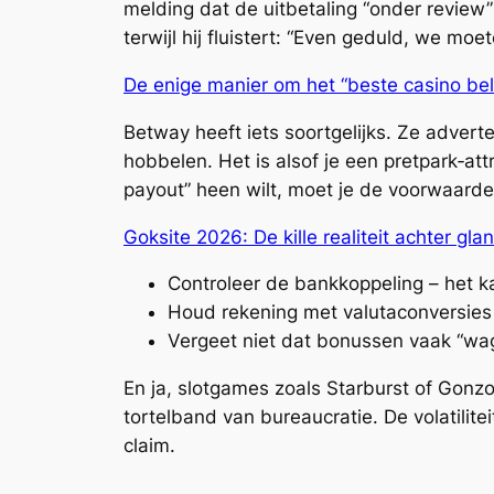
melding dat de uitbetaling “onder review”
terwijl hij fluistert: “Even geduld, we moe
De enige manier om het “beste casino belg
Betway heeft iets soortgelijks. Ze advert
hobbelen. Het is alsof je een pretpark‑at
payout” heen wilt, moet je de voorwaarden 
Goksite 2026: De kille realiteit achter gl
Controleer de bankkoppeling – het 
Houd rekening met valutaconversies 
Vergeet niet dat bonussen vaak “wag
En ja, slotgames zoals Starburst of Gonzo’
tortelband van bureaucratie. De volatilite
claim.