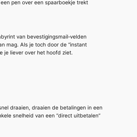
t een pen over een spaarboekje trekt
labyrint van bevestigingsmail‑velden
n mag. Als je toch door de “instant
 je liever over het hoofd ziet.
snel draaien, draaien de betalingen in een
nkele snelheid van een “direct uitbetalen”