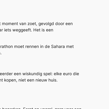
kort moment van zoet, gevolgd door een
 iets weggeeft. Het is een
 marathon moet rennen in de Sahara met
.
 eerder een wiskundig spel: elke euro die
nt kopen, niet een nieuw huis.