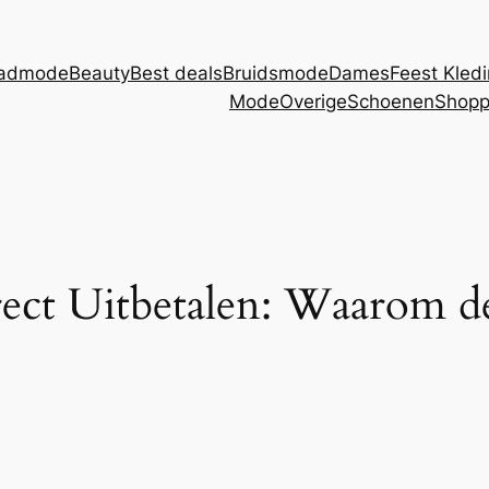
admode
Beauty
Best deals
Bruidsmode
Dames
Feest Kled
Mode
Overige
Schoenen
Shopp
ct Uitbetalen: Waarom de