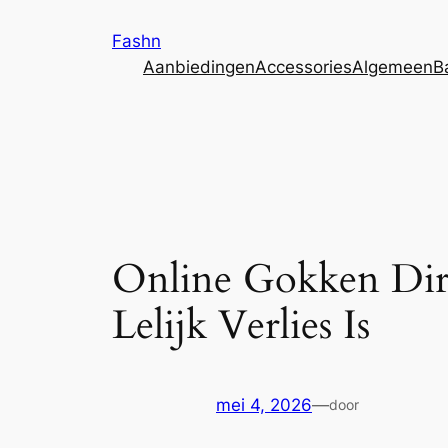
Ga
Fashn
naar
Aanbiedingen
Accessories
Algemeen
B
de
inhoud
Online Gokken Dire
Lelijk Verlies Is
mei 4, 2026
—
door