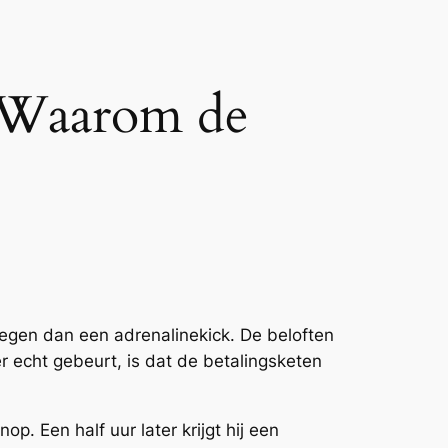
: Waarom de
kregen dan een adrenalinekick. De beloften
 er echt gebeurt, is dat de betalingsketen
p. Een half uur later krijgt hij een