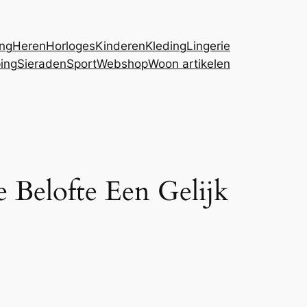
ing
Heren
Horloges
Kinderen
Kleding
Lingerie
ing
Sieraden
Sport
Webshop
Woon artikelen
 Belofte Een Gelijk