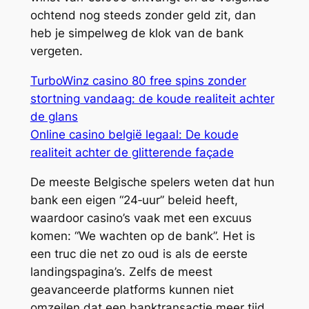
ochtend nog steeds zonder geld zit, dan
heb je simpelweg de klok van de bank
vergeten.
TurboWinz casino 80 free spins zonder
stortning vandaag: de koude realiteit achter
de glans
Online casino belgië legaal: De koude
realiteit achter de glitterende façade
De meeste Belgische spelers weten dat hun
bank een eigen “24‑uur” beleid heeft,
waardoor casino’s vaak met een excuus
komen: “We wachten op de bank”. Het is
een truc die net zo oud is als de eerste
landingspagina’s. Zelfs de meest
geavanceerde platforms kunnen niet
omzeilen dat een banktransactie meer tijd