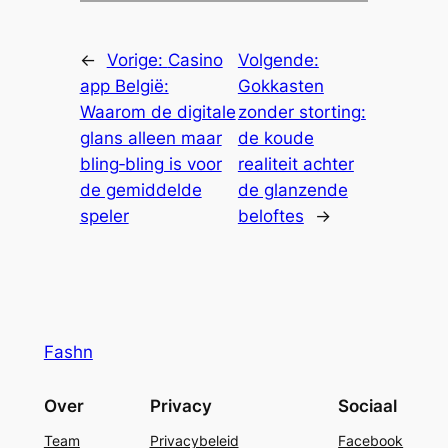
←
Vorige:
Casino
Volgende:
app België:
Gokkasten
Waarom de digitale
zonder storting:
glans alleen maar
de koude
bling‑bling is voor
realiteit achter
de gemiddelde
de glanzende
speler
beloftes
→
Fashn
Over
Privacy
Sociaal
Team
Privacybeleid
Facebook