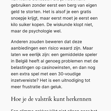
gebruiken zonder eerst een berg van eigen
geld te storten. Het is alsof je een gratis
snoepje krijgt, maar eerst moet je eerst een
kilo suiker kopen. De wiskunde klopt niet,
maar de psychologie wel.
Anderen zouden beweren dat deze
aanbiedingen een risico waard zijn. Maar
laten we eerlijk zijn: een gemiddelde speler
in België heeft al genoeg problemen met de
belastingen op casinowinsten, en dan nog
een extra spel met een 30‑voudige
inzetvereiste? Het is een uitnodiging tot
meer frustratie dan geluk.
Hoe je de valstrik kunt herkennen