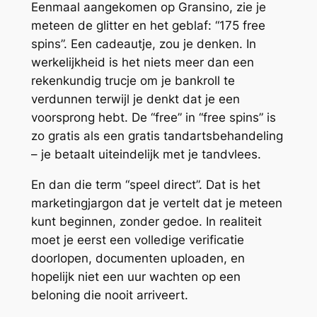
Eenmaal aangekomen op Gransino, zie je
meteen de glitter en het geblaf: “175 free
spins”. Een cadeautje, zou je denken. In
werkelijkheid is het niets meer dan een
rekenkundig trucje om je bankroll te
verdunnen terwijl je denkt dat je een
voorsprong hebt. De “free” in “free spins” is
zo gratis als een gratis tandartsbehandeling
– je betaalt uiteindelijk met je tandvlees.
En dan die term “speel direct”. Dat is het
marketingjargon dat je vertelt dat je meteen
kunt beginnen, zonder gedoe. In realiteit
moet je eerst een volledige verificatie
doorlopen, documenten uploaden, en
hopelijk niet een uur wachten op een
beloning die nooit arriveert.