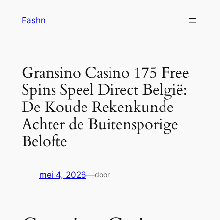
Ga
Fashn
naar
de
inhoud
Gransino Casino 175 Free
Spins Speel Direct België:
De Koude Rekenkunde
Achter de Buitensporige
Belofte
mei 4, 2026
—
door