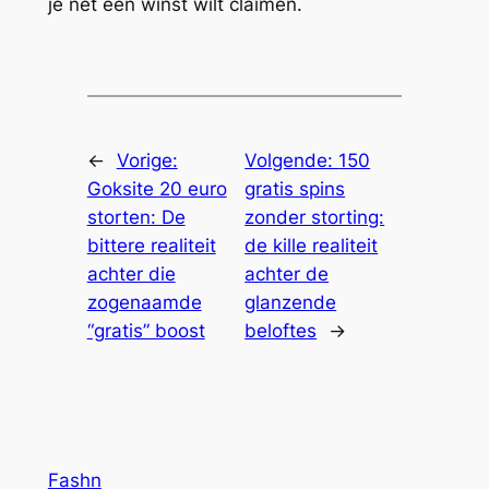
je net een winst wilt claimen.
←
Vorige:
Volgende:
150
Goksite 20 euro
gratis spins
storten: De
zonder storting:
bittere realiteit
de kille realiteit
achter die
achter de
zogenaamde
glanzende
“gratis” boost
beloftes
→
Fashn