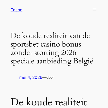
Ga
Fashn
naar
de
inhoud
De koude realiteit van de
sportsbet casino bonus
zonder storting 2026
speciale aanbieding België
mei 4, 2026
—
door
De koude realiteit