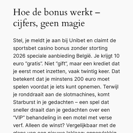
Hoe de bonus werkt –
cijfers, geen magie
Stel, je meldt je aan bij Unibet en claimt de
sportsbet casino bonus zonder storting
2026 speciale aanbieding België. Je krijgt 10
euro “gratis”. Niet “gift”, maar een krediet dat
je eerst moet inzetten, vaak twintig keer. Dat
betekent dat je minstens 200 euro moet
spelen voordat je iets kunt opnemen. Terwijl
je ronddraait aan de slotmachines, komt
Starburst in je gedachten – een spel dat
sneller draait dan je gedachten over een
“VIP” behandeling in een motel met verse
verf. Alleen de winst? Vergelijkbaar met de
glans van een nieuwe laklaag: oppervlakkig