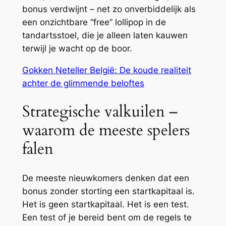
bonus verdwijnt – net zo onverbiddelijk als
een onzichtbare “free” lollipop in de
tandartsstoel, die je alleen laten kauwen
terwijl je wacht op de boor.
Gokken Neteller België: De koude realiteit
achter de glimmende beloftes
Strategische valkuilen –
waarom de meeste spelers
falen
De meeste nieuwkomers denken dat een
bonus zonder storting een startkapitaal is.
Het is geen startkapitaal. Het is een test.
Een test of je bereid bent om de regels te