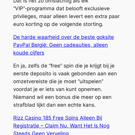
Dat is net zo omslachtig als elk
“VIP”‑programma dat belooft exclusieve
privileges, maar alleen levert een extra paar
euro korting op de volgende storting.
De harde waarheid over de beste goksite
PayPal België: Geen cadeautjes, alleen
koude cijfers
En ja, zelfs de “free” spin die je krijgt bij je
eerste deposito is vaak gebonden aan een
omzetvereiste die je moet “uitspelen”
voordat je er iets van kunt opnemen.
Niemand wil een bonus die meer op een
strafblad lijkt dan een echte kans.
Rizz Casino 185 Free Spins Alleen Bij
Registratie – Claim Nu, Want Het Is Nog
Steeds Geen Verveling