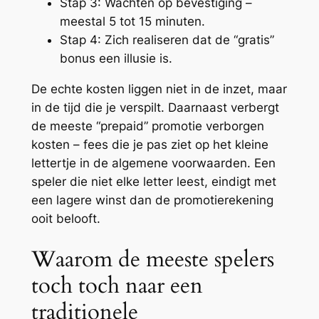
Stap 3: Wachten op bevestiging –
meestal 5 tot 15 minuten.
Stap 4: Zich realiseren dat de “gratis”
bonus een illusie is.
De echte kosten liggen niet in de inzet, maar
in de tijd die je verspilt. Daarnaast verbergt
de meeste “prepaid” promotie verborgen
kosten – fees die je pas ziet op het kleine
lettertje in de algemene voorwaarden. Een
speler die niet elke letter leest, eindigt met
een lagere winst dan de promotierekening
ooit belooft.
Waarom de meeste spelers
toch toch naar een
traditionele