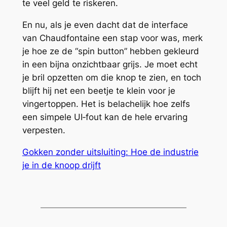
te veel geld te riskeren.
En nu, als je even dacht dat de interface
van Chaudfontaine een stap voor was, merk
je hoe ze de “spin button” hebben gekleurd
in een bijna onzichtbaar grijs. Je moet echt
je bril opzetten om die knop te zien, en toch
blijft hij net een beetje te klein voor je
vingertoppen. Het is belachelijk hoe zelfs
een simpele UI‑fout kan de hele ervaring
verpesten.
Gokken zonder uitsluiting: Hoe de industrie
je in de knoop drijft