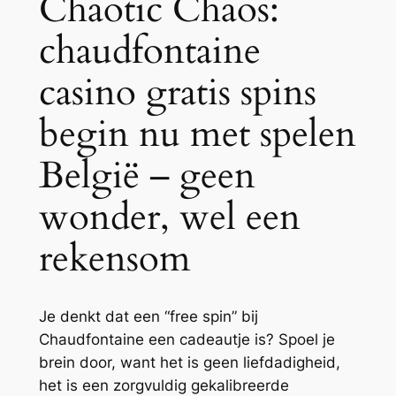
Chaotic Chaos:
chaudfontaine
casino gratis spins
begin nu met spelen
België – geen
wonder, wel een
rekensom
Je denkt dat een “free spin” bij
Chaudfontaine een cadeautje is? Spoel je
brein door, want het is geen liefdadigheid,
het is een zorgvuldig gekalibreerde