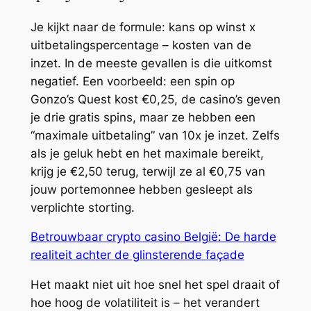
Je kijkt naar de formule: kans op winst x
uitbetalingspercentage – kosten van de
inzet. In de meeste gevallen is die uitkomst
negatief. Een voorbeeld: een spin op
Gonzo’s Quest kost €0,25, de casino’s geven
je drie gratis spins, maar ze hebben een
“maximale uitbetaling” van 10x je inzet. Zelfs
als je geluk hebt en het maximale bereikt,
krijg je €2,50 terug, terwijl ze al €0,75 van
jouw portemonnee hebben gesleept als
verplichte storting.
Betrouwbaar crypto casino België: De harde
realiteit achter de glinsterende façade
Het maakt niet uit hoe snel het spel draait of
hoe hoog de volatiliteit is – het verandert