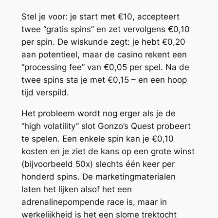
Stel je voor: je start met €10, accepteert
twee “gratis spins” en zet vervolgens €0,10
per spin. De wiskunde zegt: je hebt €0,20
aan potentieel, maar de casino rekent een
“processing fee” van €0,05 per spel. Na de
twee spins sta je met €0,15 – en een hoop
tijd verspild.
Het probleem wordt nog erger als je de
“high volatility” slot Gonzo’s Quest probeert
te spelen. Een enkele spin kan je €0,10
kosten en je ziet de kans op een grote winst
(bijvoorbeeld 50x) slechts één keer per
honderd spins. De marketingmaterialen
laten het lijken alsof het een
adrenalinepompende race is, maar in
werkelijkheid is het een slome trektocht