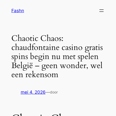
Ga
Fashn
naar
de
inhoud
Chaotic Chaos:
chaudfontaine casino gratis
spins begin nu met spelen
België – geen wonder, wel
een rekensom
mei 4, 2026
—
door