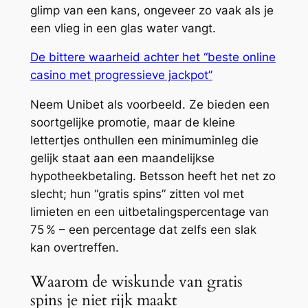
glimp van een kans, ongeveer zo vaak als je
een vlieg in een glas water vangt.
De bittere waarheid achter het “beste online
casino met progressieve jackpot”
Neem Unibet als voorbeeld. Ze bieden een
soortgelijke promotie, maar de kleine
lettertjes onthullen een minimuminleg die
gelijk staat aan een maandelijkse
hypotheekbetaling. Betsson heeft het net zo
slecht; hun “gratis spins” zitten vol met
limieten en een uitbetalingspercentage van
75 % – een percentage dat zelfs een slak
kan overtreffen.
Waarom de wiskunde van gratis
spins je niet rijk maakt