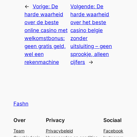
←
Vorige:
De
Volgende:
De
harde waarheid
harde waarheid
over de beste
over het beste
online casino met
casino belgie
welkomstbonus:
zonder
geen gratis geld,
uitsluiting – geen
wel een
sprookje, alleen
rekenmachine
cijfers
→
Fashn
Over
Privacy
Sociaal
Team
Privacybeleid
Facebook