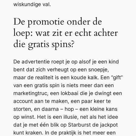
wiskundige val.
De promotie onder de
loep: wat zit er echt achter
die gratis spins?
De advertentie roept je op alsof je een kind
bent dat zich verheugt op een snoepje,
maar de realiteit is een koude kalk. Een “gift”
van een gratis spin is niets meer dan een
marketingtruc, een lokbaai die je dwingt een
account aan te maken, een paar keer te
storten, en daarna – hop – een kleine kans
op winst. Het is een illusie, net als het idee
dat je met één blik op Starburst de jackpot
kunt kraken. In de praktijk is het meer een