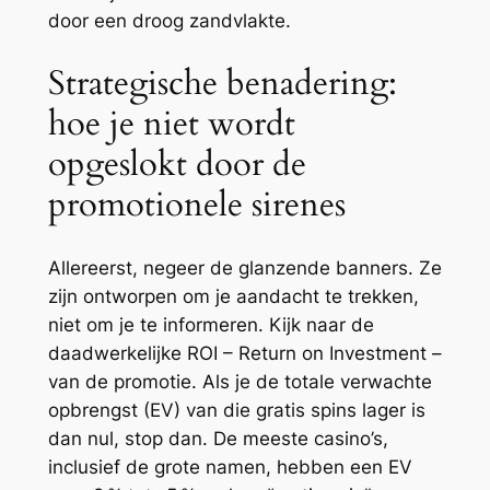
door een droog zandvlakte.
Strategische benadering:
hoe je niet wordt
opgeslokt door de
promotionele sirenes
Allereerst, negeer de glanzende banners. Ze
zijn ontworpen om je aandacht te trekken,
niet om je te informeren. Kijk naar de
daadwerkelijke ROI – Return on Investment –
van de promotie. Als je de totale verwachte
opbrengst (EV) van die gratis spins lager is
dan nul, stop dan. De meeste casino’s,
inclusief de grote namen, hebben een EV