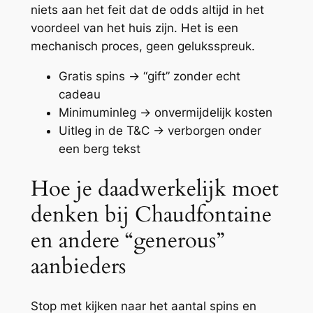
niets aan het feit dat de odds altijd in het
voordeel van het huis zijn. Het is een
mechanisch proces, geen geluksspreuk.
Gratis spins → “gift” zonder echt
cadeau
Minimuminleg → onvermijdelijk kosten
Uitleg in de T&C → verborgen onder
een berg tekst
Hoe je daadwerkelijk moet
denken bij Chaudfontaine
en andere “generous”
aanbieders
Stop met kijken naar het aantal spins en