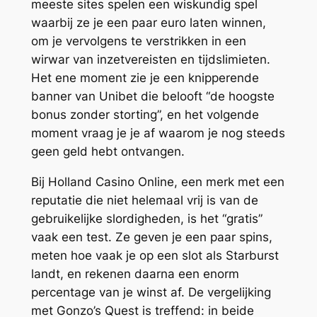
meeste sites spelen een wiskundig spel
waarbij ze je een paar euro laten winnen,
om je vervolgens te verstrikken in een
wirwar van inzetvereisten en tijdslimieten.
Het ene moment zie je een knipperende
banner van Unibet die belooft “de hoogste
bonus zonder storting”, en het volgende
moment vraag je je af waarom je nog steeds
geen geld hebt ontvangen.
Bij Holland Casino Online, een merk met een
reputatie die niet helemaal vrij is van de
gebruikelijke slordigheden, is het “gratis”
vaak een test. Ze geven je een paar spins,
meten hoe vaak je op een slot als Starburst
landt, en rekenen daarna een enorm
percentage van je winst af. De vergelijking
met Gonzo’s Quest is treffend: in beide