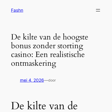
Ga
Fashn
naar
de
inhoud
De kilte van de hoogste
bonus zonder storting
casino: Een realistische
ontmaskering
mei 4, 2026
—
door
De kilte van de