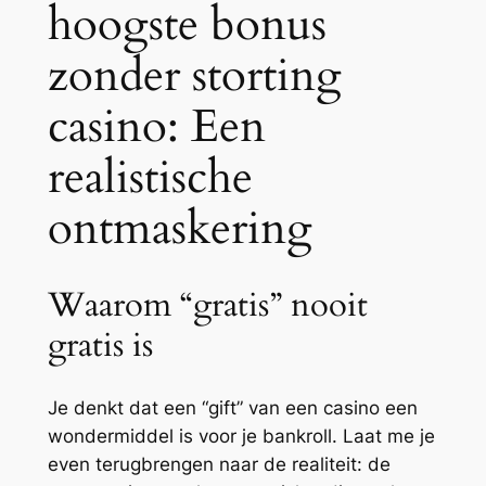
hoogste bonus
zonder storting
casino: Een
realistische
ontmaskering
Waarom “gratis” nooit
gratis is
Je denkt dat een “gift” van een casino een
wondermiddel is voor je bankroll. Laat me je
even terugbrengen naar de realiteit: de