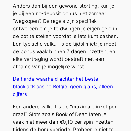
Anders dan bij een gewone storting, kun je
je bij een no‑deposit bonus niet zomaar
“wegkopen”. De regels zijn specifiek
ontworpen om je te dwingen je eigen geld in
de pot te steken voordat je iets kunt cashen.
Een typische valkuil is de tijdslimiet; je moet
de bonus vaak binnen 7 dagen inzetten, en
elke vertraging wordt bestraft met een
afname van je mogelijke winst.
De harde waarheid achter het beste
blackjack casino België: geen glans, alleen
cijfers
Een andere valkuil is de “maximale inzet per
draai”. Slots zoals Book of Dead laten je
vaak niet meer dan €0,10 per spin inzetten
tijdens de bonusperiode. Probeer je niet te