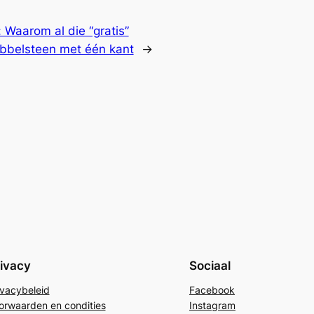
 Waarom al die “gratis”
dobbelsteen met één kant
→
ivacy
Sociaal
ivacybeleid
Facebook
orwaarden en condities
Instagram