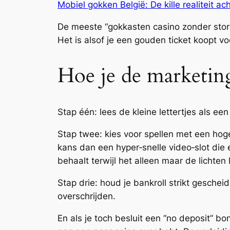
Mobiel gokken België: De kille realiteit 
De meeste “gokkasten casino zonder storti
Het is alsof je een gouden ticket koopt vo
Hoe je de marketi
Stap één: lees de kleine lettertjes als een
Stap twee: kies voor spellen met een hoge
kans dan een hyper‑snelle video‑slot die
behaalt terwijl het alleen maar de lichten 
Stap drie: houd je bankroll strikt geschei
overschrijden.
En als je toch besluit een “no deposit” bo