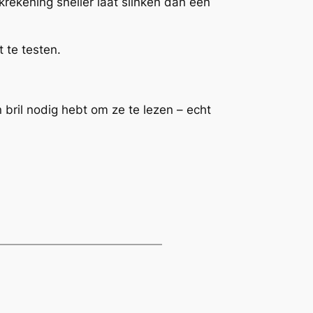
krekening sneller laat slinken dan een
t te testen.
 bril nodig hebt om ze te lezen – echt