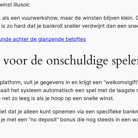
nst illusoir.
tst als een vuurwerkshow, maar de winsten blijven klein
 is zo hard dat je bankroll sneller verdwijnt dan een sn
unde achter de glanzende beloftes
n voor de onschuldige spele
 platform, vult je gegevens in en krijgt een “welkomstgift
 draait het systeem automatisch een spel met de laagste 
net zo leeg is als je hoop op een snelle winst.
 ziet dat je alleen kunt opnemen via een specifieke ba
e met een “no deposit” bonus die nog steeds in een wacht