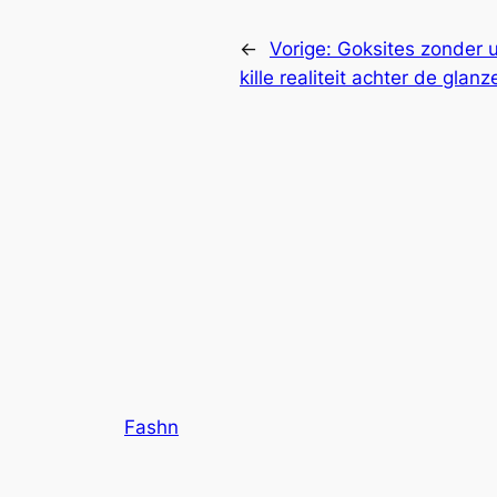
←
Vorige:
Goksites zonder ui
kille realiteit achter de glan
Fashn