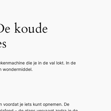
 De koude
es
kenmachine die je in de val lokt. In de
en wondermiddel.
en voordat je iets kunt opnemen. De
lafond – de glans vervaagt zodra je de