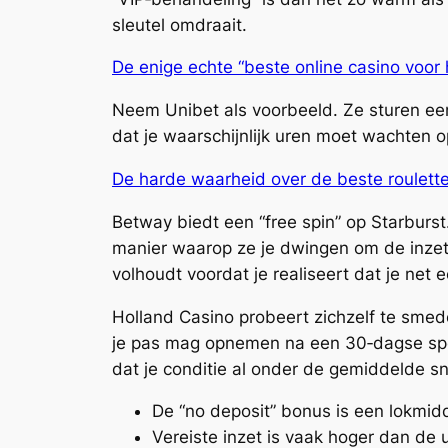
sleutel omdraait.
De enige echte “beste online casino voor hig
Neem Unibet als voorbeeld. Ze sturen een “
dat je waarschijnlijk uren moet wachten op
De harde waarheid over de beste roulette 
Betway biedt een “free spin” op Starburst.
manier waarop ze je dwingen om de inzet 
volhoudt voordat je realiseert dat je net
Holland Casino probeert zichzelf te smede
je pas mag opnemen na een 30‑dagse spee
dat je conditie al onder de gemiddelde s
De “no deposit” bonus is een lokmidd
Vereiste inzet is vaak hoger dan de u