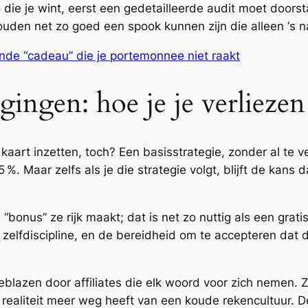
 die je wint, eerst een gedetailleerde audit moet door
uden net zo goed een spook kunnen zijn die alleen ‘s na
ende “cadeau” die je portemonnee niet raakt
gingen: hoe je je verliezen
kaart inzetten, toch? Een basisstrategie, zonder al te v
. Maar zelfs als je die strategie volgt, blijft de kans d
onus” ze rijk maakt; dat is net zo nuttig als een gratis
zelfdiscipline, en de bereidheid om te accepteren dat de
lazen door affiliates die elk woord voor zich nemen. Z
 realiteit meer weg heeft van een koude rekencultuur. De 