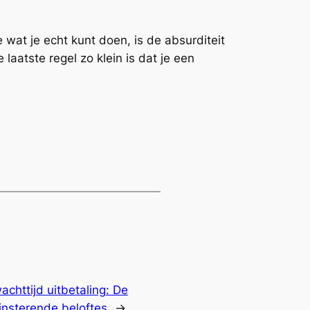
wat je echt kunt doen, is de absurditeit
laatste regel zo klein is dat je een
chttijd uitbetaling: De
linsterende beloftes
→