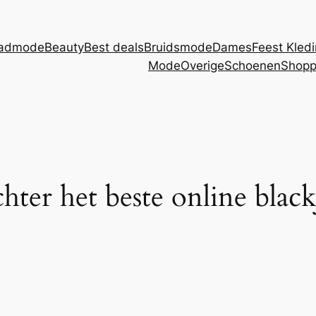
admode
Beauty
Best deals
Bruidsmode
Dames
Feest Kled
Mode
Overige
Schoenen
Shopp
hter het beste online black