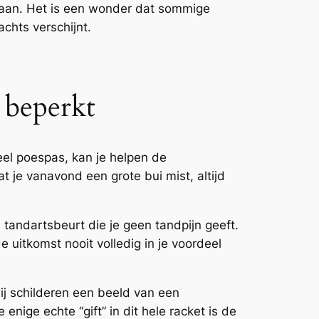
staan. Het is een wonder dat sommige
chts verschijnt.
 beperkt
eel poespas, kan je helpen de
at je vanavond een grote bui mist, altijd
 tandartsbeurt die je geen tandpijn geeft.
 uitkomst nooit volledig in je voordeel
ij schilderen een beeld van een
enige echte “gift” in dit hele racket is de