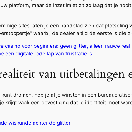
nieuw platform, maar de inzetlimiet zit zo laag dat je no
mmige sites laten je een handblad zien dat plotseling ve
erstoppertje” waarbij de dealer altijd de eerste is die z
 casino voor beginners: geen glitter, alleen rauwe reali
een digitale rode lap van frustratie is
liteit van uitbetalingen 
kunt dromen, heb je al je winsten in een bureaucratisch
 je krijgt vaak een bevestiging dat je identiteit moet wo
ude wiskunde achter de glitter