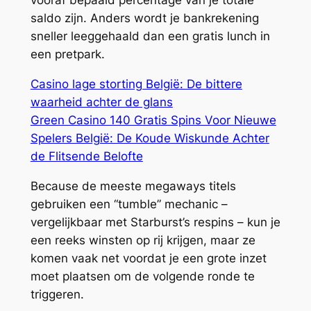
vooraf bepaald percentage van je totale
saldo zijn. Anders wordt je bankrekening
sneller leeggehaald dan een gratis lunch in
een pretpark.
Casino lage storting België: De bittere
waarheid achter de glans
Green Casino 140 Gratis Spins Voor Nieuwe
Spelers België: De Koude Wiskunde Achter
de Flitsende Belofte
Because de meeste megaways titels
gebruiken een “tumble” mechanic –
vergelijkbaar met Starburst’s respins – kun je
een reeks winsten op rij krijgen, maar ze
komen vaak net voordat je een grote inzet
moet plaatsen om de volgende ronde te
triggeren.