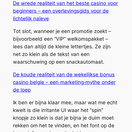
De wrede realiteit van het beste casino voor
beginners – een overlevingsgids voor de
lichtelijk naïeve
Tot slot, wanneer je een promotie zoekt –
bijvoorbeeld een “VIP” welkomspakket –
lees dan altijd de kleine lettertjes. Ze zijn
net zo klein als de tekst van een
waarschuwing op een snackautomaat.
De koude realiteit van de wekelijkse bonus
casino belgie – een marketing‑mythe onder
de loep
Ik ben er bijna klaar mee, maar wat me echt
kwelt is die irritante UI waar het “spin”
knopje zo klein is dat je bijna je duim moet
rekken om het te vinden, en het font op de