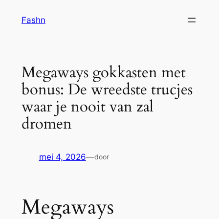
Ga
Fashn
naar
de
inhoud
Megaways gokkasten met
bonus: De wreedste trucjes
waar je nooit van zal
dromen
mei 4, 2026
—
door
Megaways