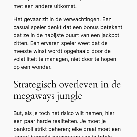
met een andere uitkomst.
Het gevaar zit in de verwachtingen. Een
casual speler denkt dat een bonus betekent
dat ze in de nabijste buurt van een jackpot
zitten. Een ervaren speler weet dat de
meeste winst wordt opgehaald door de
volatiliteit te managen, niet door te hopen
op een wonder.
Strategisch overleven in de
megaways jungle
But, als je toch het risico wilt nemen, hier
een paar harde realiteiten. Je moet je
bankroll strikt beheren; elke draai moet een