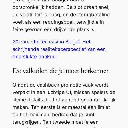
oorspronkelijk hadden. De slot draait snel,
de volatiliteit is hoog, en de “terugbetaling”
voelt als een reddingsboei, terwijl die in
feite gewoon een drijvende plank is.
20 euro storten casino België: Het
schrijnende realiteitsperspectief van een
doorslukte bankroll
De valkuilen die je moet herkennen
Omdat de cashback‑promotie vaak wordt
verpakt in een luchtige UI, missen spelers de
kleine details die het aanbod onaantrekkelijk
maken. Ten eerste is er meestal een limiet
op het maximale bedrag dat je kunt
terugkrijgen. Ten tweede moet je een