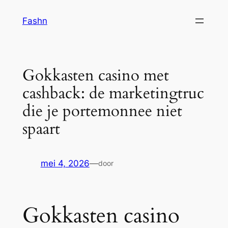
Ga
Fashn
naar
de
inhoud
Gokkasten casino met
cashback: de marketingtruc
die je portemonnee niet
spaart
mei 4, 2026
—
door
Gokkasten casino