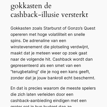
gokkasten de
cashback‑illusie versterkt
Gokkasten zoals Starburst of Gonzo’s Quest
opereren met hoge volatiliteit en snelle
spins. De adrenaline van een
winstevenement die plotseling verdwijnt,
maakt dat je meteen weer op zoek gaat
naar de volgende hit. Cashback wordt dan
gepresenteerd als een smet van een
“terugbetaling” die je nog een kans geeft,
zonder dat je jouw bankroll echt beschermt.
En dat is precies waarom de meeste spelers
die zich laten verleiden door een
cashback‑aanbieding eindigen met een
groter gat in hun budget dan ze