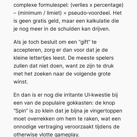
complexe formulespel: (verlies x percentage)
– (minimum / limiet) = pseudo‑voordeel. Het
is geen gratis geld, maar een kalkulatie die
je nog meer in de schulden kan drijven.
Als je toch besluit om een “gift” te
accepteren, zorg er dan voor dat je de
kleine lettertjes leest. De meeste spelers
zullen dat niet doen, want ze zijn te druk
met het zoeken naar de volgende grote
winst.
En dan is er nog die irritante UI‑kwestie bij
een van de populaire gokkasten: de knop
“Spin” is zo klein dat je bijna je vingertoppen
moet overrekken om hem te raken, wat een
onnodige vertraging veroorzaakt tijdens de
otherwise vlotte gameplay.