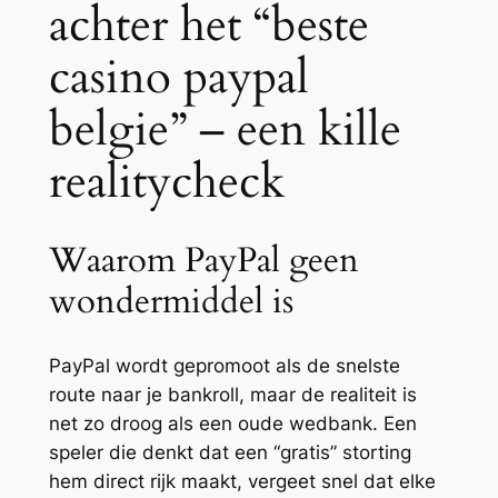
achter het “beste
casino paypal
belgie” – een kille
realitycheck
Waarom PayPal geen
wondermiddel is
PayPal wordt gepromoot als de snelste
route naar je bankroll, maar de realiteit is
net zo droog als een oude wedbank. Een
speler die denkt dat een “gratis” storting
hem direct rijk maakt, vergeet snel dat elke