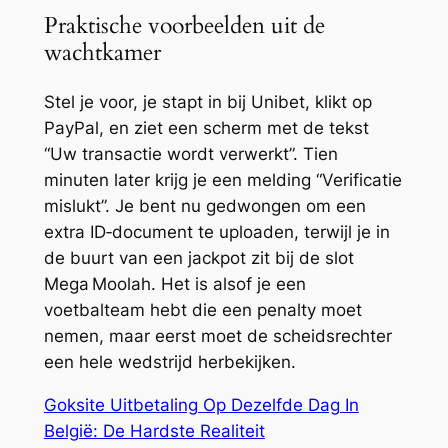
Praktische voorbeelden uit de
wachtkamer
Stel je voor, je stapt in bij Unibet, klikt op
PayPal, en ziet een scherm met de tekst
“Uw transactie wordt verwerkt”. Tien
minuten later krijg je een melding “Verificatie
mislukt”. Je bent nu gedwongen om een
extra ID‑document te uploaden, terwijl je in
de buurt van een jackpot zit bij de slot
Mega Moolah. Het is alsof je een
voetbalteam hebt die een penalty moet
nemen, maar eerst moet de scheidsrechter
een hele wedstrijd herbekijken.
Goksite Uitbetaling Op Dezelfde Dag In
België: De Hardste Realiteit