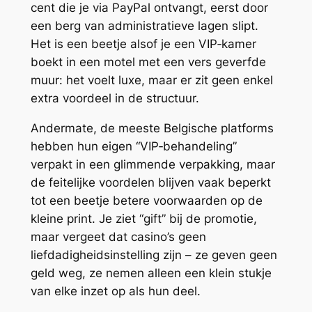
cent die je via PayPal ontvangt, eerst door
een berg van administratieve lagen slipt.
Het is een beetje alsof je een VIP‑kamer
boekt in een motel met een vers geverfde
muur: het voelt luxe, maar er zit geen enkel
extra voordeel in de structuur.
Andermate, de meeste Belgische platforms
hebben hun eigen “VIP‑behandeling”
verpakt in een glimmende verpakking, maar
de feitelijke voordelen blijven vaak beperkt
tot een beetje betere voorwaarden op de
kleine print. Je ziet “gift” bij de promotie,
maar vergeet dat casino’s geen
liefdadigheidsinstelling zijn – ze geven geen
geld weg, ze nemen alleen een klein stukje
van elke inzet op als hun deel.