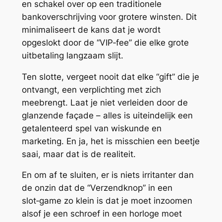
en schakel over op een traditionele
bankoverschrijving voor grotere winsten. Dit
minimaliseert de kans dat je wordt
opgeslokt door de “VIP‑fee” die elke grote
uitbetaling langzaam slijt.
Ten slotte, vergeet nooit dat elke “gift” die je
ontvangt, een verplichting met zich
meebrengt. Laat je niet verleiden door de
glanzende façade – alles is uiteindelijk een
getalenteerd spel van wiskunde en
marketing. En ja, het is misschien een beetje
saai, maar dat is de realiteit.
En om af te sluiten, er is niets irritanter dan
de onzin dat de “Verzendknop” in een
slot‑game zo klein is dat je moet inzoomen
alsof je een schroef in een horloge moet