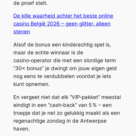
de proef stelt.
De kille waarheid achter het beste online
casino België 2026 – geen glitter, alleen
stenen
Alsof de bonus een kinderachtig spel is,
maar de echte winnaar is de
casino‑operator die met een slordige term
“30× bonus” je dwingt om jouw eigen geld
nog eens te verdubbelen voordat je iets
kunt opnemen.
En vergeet niet dat elk “VIP‑pakket” meestal
eindigt in een “cash‑back” van 5 % – een
troepje dat je net zo gelukkig maakt als een
regenachtige zondag in de Antwerpse
haven.