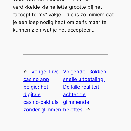
verdikkelde kleine lettergrootte bij het
“accept terms” vakje – die is zo miniem dat
je een loep nodig hebt om zelfs maar te
kunnen zien wat je net accepteert.
←
Vorige:
Live
Volgende:
Gokken
casino app
snelle uitbetaling:
belgie: het
De kille realiteit
digitale
achter de
casino‑pakhuis
glimmende
zonder glimmen
beloftes
→