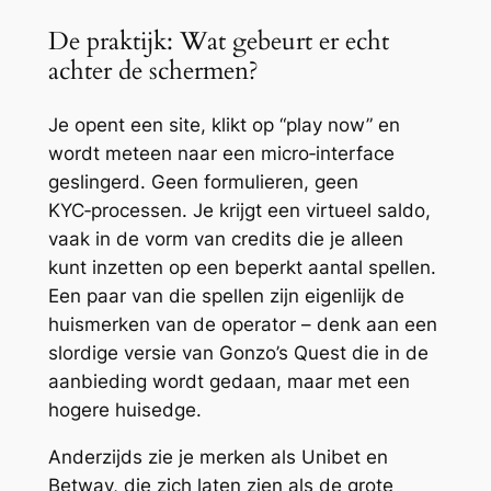
De praktijk: Wat gebeurt er echt
achter de schermen?
Je opent een site, klikt op “play now” en
wordt meteen naar een micro‑interface
geslingerd. Geen formulieren, geen
KYC‑processen. Je krijgt een virtueel saldo,
vaak in de vorm van credits die je alleen
kunt inzetten op een beperkt aantal spellen.
Een paar van die spellen zijn eigenlijk de
huismerken van de operator – denk aan een
slordige versie van Gonzo’s Quest die in de
aanbieding wordt gedaan, maar met een
hogere huisedge.
Anderzijds zie je merken als Unibet en
Betway, die zich laten zien als de grote