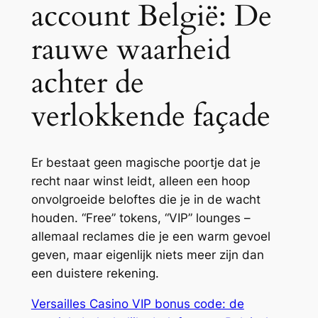
account België: De
rauwe waarheid
achter de
verlokkende façade
Er bestaat geen magische poortje dat je
recht naar winst leidt, alleen een hoop
onvolgroeide beloftes die je in de wacht
houden. “Free” tokens, “VIP” lounges –
allemaal reclames die je een warm gevoel
geven, maar eigenlijk niets meer zijn dan
een duistere rekening.
Versailles Casino VIP bonus code: de