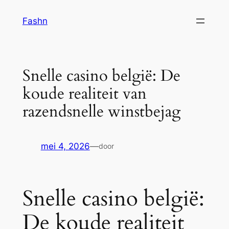
Ga
Fashn
naar
de
inhoud
Snelle casino belgië: De
koude realiteit van
razendsnelle winstbejag
mei 4, 2026
—
door
Snelle casino belgië:
De koude realiteit