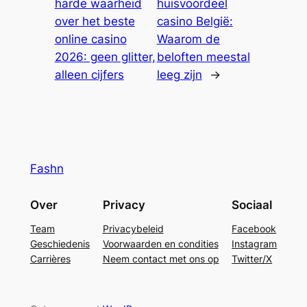
harde waarheid
huisvoordeel
over het beste
casino België:
online casino
Waarom de
2026: geen glitter,
beloften meestal
alleen cijfers
leeg zijn
→
Fashn
Over
Privacy
Sociaal
Team
Privacybeleid
Facebook
Geschiedenis
Voorwaarden en condities
Instagram
Carrières
Neem contact met ons op
Twitter/X