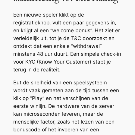
Een nieuwe speler klikt op de
registratieknop, vult een paar gegevens in,
en krijgt al een “welcome bonus”. Het ziet er
verleidelijk uit, tot je de T&C doorzoekt en
ontdekt dat een enkele “withdrawal”
minstens 48 uur duurt. Een simpele check‑in
voor KYC (Know Your Customer) stapt je
terug in de realiteit.
But de snelheid van een speelsysteem
wordt vaak gemeten aan de tijd tussen een
klik op “Play” en het verschijnen van de
eerste winlijn. De hardware van de server
kan microseconden leveren, maar de
menselijke factor, zoals het lezen van een
bonuscode of het invoeren van een