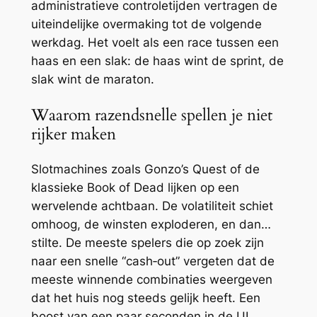
administratieve controletijden vertragen de
uiteindelijke overmaking tot de volgende
werkdag. Het voelt als een race tussen een
haas en een slak: de haas wint de sprint, de
slak wint de maraton.
Waarom razendsnelle spellen je niet
rijker maken
Slotmachines zoals Gonzo’s Quest of de
klassieke Book of Dead lijken op een
wervelende achtbaan. De volatiliteit schiet
omhoog, de winsten exploderen, en dan…
stilte. De meeste spelers die op zoek zijn
naar een snelle “cash‑out” vergeten dat de
meeste winnende combinaties weergeven
dat het huis nog steeds gelijk heeft. Een
boost van een paar seconden in de UI