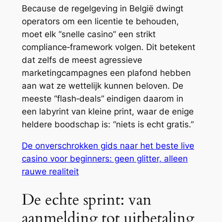
Because de regelgeving in België dwingt
operators om een licentie te behouden,
moet elk “snelle casino” een strikt
compliance‑framework volgen. Dit betekent
dat zelfs de meest agressieve
marketingcampagnes een plafond hebben
aan wat ze wettelijk kunnen beloven. De
meeste “flash‑deals” eindigen daarom in
een labyrint van kleine print, waar de enige
heldere boodschap is: “niets is echt gratis.”
De onverschrokken gids naar het beste live
casino voor beginners: geen glitter, alleen
rauwe realiteit
De echte sprint: van
aanmelding tot uitbetaling