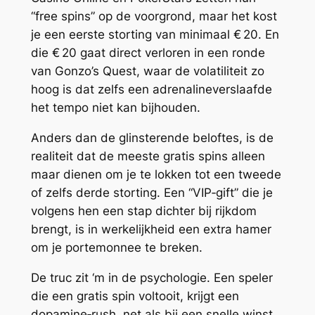
“free spins” op de voorgrond, maar het kost
je een eerste storting van minimaal € 20. En
die € 20 gaat direct verloren in een ronde
van Gonzo’s Quest, waar de volatiliteit zo
hoog is dat zelfs een adrenalineverslaafde
het tempo niet kan bijhouden.
Anders dan de glinsterende beloftes, is de
realiteit dat de meeste gratis spins alleen
maar dienen om je te lokken tot een tweede
of zelfs derde storting. Een “VIP‑gift” die je
volgens hen een stap dichter bij rijkdom
brengt, is in werkelijkheid een extra hamer
om je portemonnee te breken.
De truc zit ‘m in de psychologie. Een speler
die een gratis spin voltooit, krijgt een
dopamine‑rush, net als bij een snelle winst