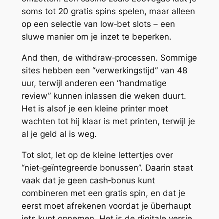
soms tot 20 gratis spins spelen, maar alleen
op een selectie van low‑bet slots – een
sluwe manier om je inzet te beperken.
And then, de withdraw‑processen. Sommige
sites hebben een “verwerkingstijd” van 48
uur, terwijl anderen een “handmatige
review” kunnen inlassen die weken duurt.
Het is alsof je een kleine printer moet
wachten tot hij klaar is met printen, terwijl je
al je geld al is weg.
Tot slot, let op de kleine lettertjes over
“niet‑geïntegreerde bonussen”. Daarin staat
vaak dat je geen cash‑bonus kunt
combineren met een gratis spin, en dat je
eerst moet afrekenen voordat je überhaupt
iets kunt opnemen. Het is de digitale versie