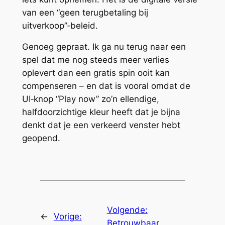
van een “geen terugbetaling bij
uitverkoop”‑beleid.
Genoeg gepraat. Ik ga nu terug naar een
spel dat me nog steeds meer verlies
oplevert dan een gratis spin ooit kan
compenseren – en dat is vooral omdat de
UI‑knop “Play now” zo’n ellendige,
halfdoorzichtige kleur heeft dat je bijna
denkt dat je een verkeerd venster hebt
geopend.
Volgende:
←
Vorige:
Betrouwbaar