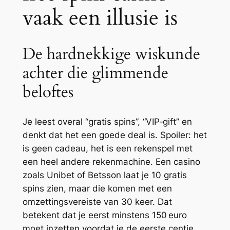
vaak een illusie is
De hardnekkige wiskunde
achter die glimmende
beloftes
Je leest overal “gratis spins”, “VIP‑gift” en
denkt dat het een goede deal is. Spoiler: het
is geen cadeau, het is een rekenspel met
een heel andere rekenmachine. Een casino
zoals Unibet of Betsson laat je 10 gratis
spins zien, maar die komen met een
omzettingsvereiste van 30 keer. Dat
betekent dat je eerst minstens 150 euro
moet inzetten voordat je de eerste centje