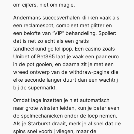
om cijfers, niet om magie.
Andermans succesverhalen klinken vaak als
een reclamespot, compleet met glitter en
een belofte van “VIP” behandeling. Spoiler:
dat is net zo echt als een gratis
tandheelkundige lollipop. Een casino zoals
Unibet of Bet365 laat je vaak een paar euro
in de pot gooien, en daarna zit je met een
wreed ontwerp van de withdraw‑pagina die
elke seconde langer duurt dan een wachtrij
bij de supermarkt.
Omdat lage inzetten je niet automatisch
naar grote winsten leiden, kun je beter even
de spelmechanieken onder de loep nemen.
Als je Starburst draait, merk je al snel dat de
spins snel voorbij vliegen, maar de