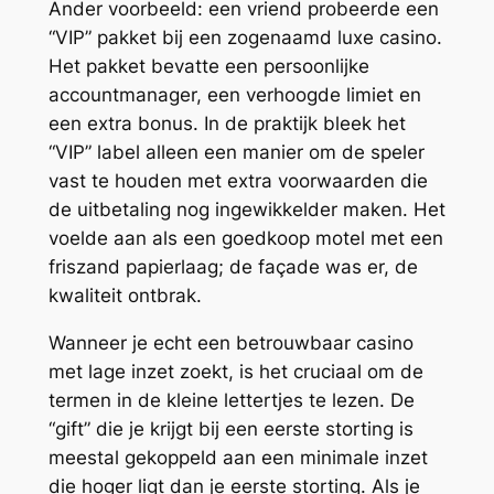
Ander voorbeeld: een vriend probeerde een
“VIP” pakket bij een zogenaamd luxe casino.
Het pakket bevatte een persoonlijke
accountmanager, een verhoogde limiet en
een extra bonus. In de praktijk bleek het
“VIP” label alleen een manier om de speler
vast te houden met extra voorwaarden die
de uitbetaling nog ingewikkelder maken. Het
voelde aan als een goedkoop motel met een
friszand papierlaag; de façade was er, de
kwaliteit ontbrak.
Wanneer je echt een betrouwbaar casino
met lage inzet zoekt, is het cruciaal om de
termen in de kleine lettertjes te lezen. De
“gift” die je krijgt bij een eerste storting is
meestal gekoppeld aan een minimale inzet
die hoger ligt dan je eerste storting. Als je