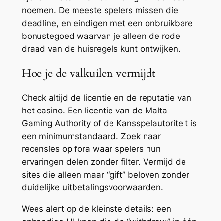
noemen. De meeste spelers missen die
deadline, en eindigen met een onbruikbare
bonustegoed waarvan je alleen de rode
draad van de huisregels kunt ontwijken.
Hoe je de valkuilen vermijdt
Check altijd de licentie en de reputatie van
het casino. Een licentie van de Malta
Gaming Authority of de Kansspelautoriteit is
een minimumstandaard. Zoek naar
recensies op fora waar spelers hun
ervaringen delen zonder filter. Vermijd de
sites die alleen maar “gift” beloven zonder
duidelijke uitbetalingsvoorwaarden.
Wees alert op de kleinste details: een