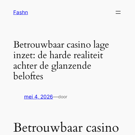
Ga
Fashn
naar
de
inhoud
Betrouwbaar casino lage
inzet: de harde realiteit
achter de glanzende
beloftes
mei 4, 2026
—
door
Betrouwbaar casino