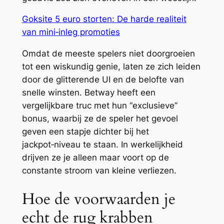
Goksite 5 euro storten: De harde realiteit
van mini‑inleg promoties
Omdat de meeste spelers niet doorgroeien
tot een wiskundig genie, laten ze zich leiden
door de glitterende UI en de belofte van
snelle winsten. Betway heeft een
vergelijkbare truc met hun “exclusieve”
bonus, waarbij ze de speler het gevoel
geven een stapje dichter bij het
jackpot‑niveau te staan. In werkelijkheid
drijven ze je alleen maar voort op de
constante stroom van kleine verliezen.
Hoe de voorwaarden je
echt de rug krabben