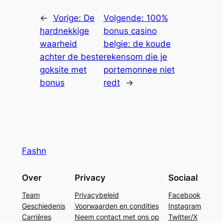
←
Vorige:
De
Volgende:
100%
hardnekkige
bonus casino
waarheid
belgie: de koude
achter de beste
rekensom die je
goksite met
portemonnee niet
bonus
redt
→
Fashn
Over
Privacy
Sociaal
Team
Privacybeleid
Facebook
Geschiedenis
Voorwaarden en condities
Instagram
Carrières
Neem contact met ons op
Twitter/X