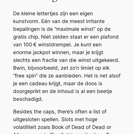
De kleine lettertjes zijn een eigen
kunstvorm. Eén van de meest irritante
bepalingen is de “maximale winst” op de
gratis chip. Niet zelden staat er een plafond
van 100 € winstdrempel. Je kunt een
enorme jackpot winnen, maar je krijgt
slechts een fractie van die winst uitgekeerd.
Bwin, bijvoorbeeld, zet zo’n limiet op elk
“free spin” die ze aanbieden. Het is net alsof
je een cadeau krijgt, maar de doos is
doorgeprikt en de inhoud is al een beetje
beschadigd.
Besides the caps, there’s often a list of
uitgesloten spellen. Slots met hoge
volatiliteit zoals Book of Dead of Dead or