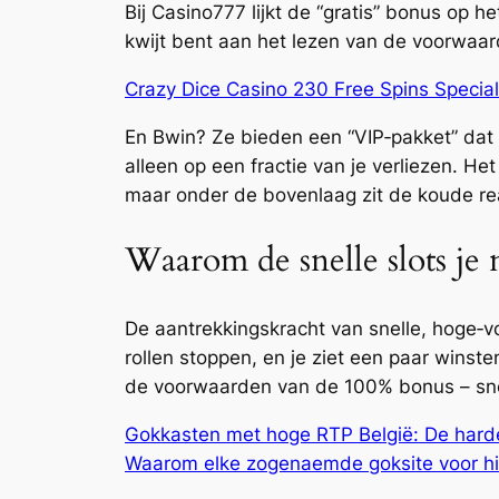
Bij Casino777 lijkt de “gratis” bonus op he
kwijt bent aan het lezen van de voorwaar
Crazy Dice Casino 230 Free Spins Specia
En Bwin? Ze bieden een “VIP‑pakket” dat
alleen op een fractie van je verliezen. He
maar onder de bovenlaag zit de koude real
Waarom de snelle slots je 
De aantrekkingskracht van snelle, hoge‑vola
rollen stoppen, en je ziet een paar winste
de voorwaarden van de 100% bonus – snell
Gokkasten met hoge RTP België: De harde c
Waarom elke zogenaemde goksite voor high 