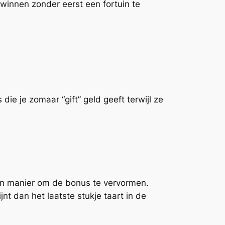
 winnen zonder eerst een fortuin te
 die je zomaar “gift” geld geeft terwijl ze
igen manier om de bonus te vervormen.
jnt dan het laatste stukje taart in de