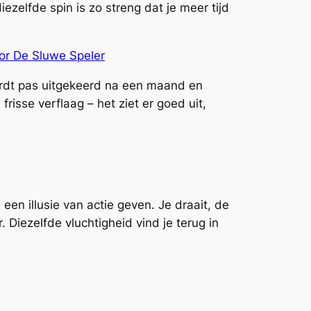
iezelfde spin is zo streng dat je meer tijd
or De Sluwe Speler
rdt pas uitgekeerd na een maand en
risse verflaag – het ziet er goed uit,
 een illusie van actie geven. Je draait, de
. Diezelfde vluchtigheid vind je terug in