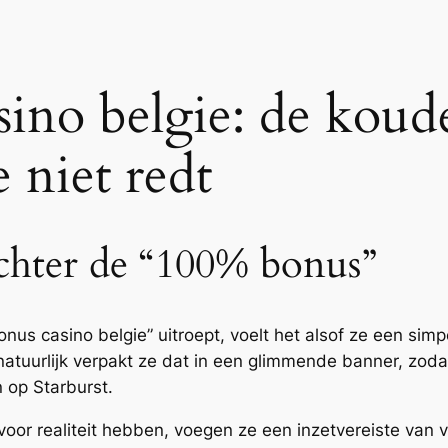
ino belgie: de koud
 niet redt
chter de “100% bonus”
us casino belgie” uitroept, voelt het alsof ze een simpe
atuurlijk verpakt ze dat in een glimmende banner, zodat j
 op Starburst.
or realiteit hebben, voegen ze een inzetvereiste van ve