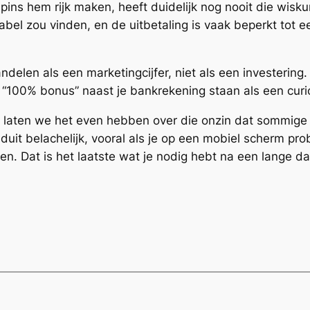
spins hem rijk maken, heeft duidelijk nog nooit die wisk
bel zou vinden, en de uitbetaling is vaak beperkt tot ee
len als een marketingcijfer, niet als een investering. Al
e “100% bonus” naast je bankrekening staan als een curio
heb, laten we het even hebben over die onzin dat sommi
duit belachelijk, vooral als je op een mobiel scherm prob
en. Dat is het laatste wat je nodig hebt na een lange da