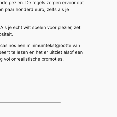
unde gezien. De regels zorgen ervoor dat
n paar honderd euro, zelfs als je
s je echt wilt spelen voor plezier, zet
siteit.
ge casinos een minimumtekstgrootte van
eert te lezen en het er uitziet alsof een
g vol onrealistische promoties.