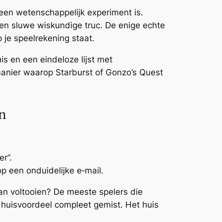
 een wetenschappelijk experiment is.
een sluwe wiskundige truc. De enige echte
p je speelrekening staat.
s en een eindeloze lijst met
 manier waarop Starburst of Gonzo’s Quest
en
r”.
op een onduidelijke e‑mail.
kan voltooien? De meeste spelers die
 huisvoordeel compleet gemist. Het huis