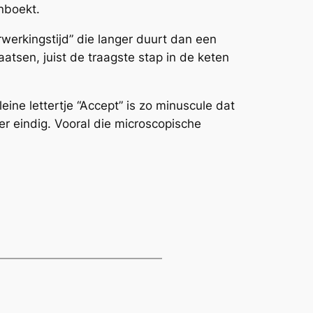
inboekt.
werkingstijd” die langer duurt dan een
atsen, juist de traagste stap in de keten
eine lettertje “Accept” is zo minuscule dat
ier eindig. Vooral die microscopische