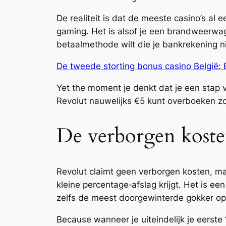
De realiteit is dat de meeste casino’s al 
gaming. Het is alsof je een brandweerwag
betaalmethode wilt die je bankrekening ni
De tweede storting bonus casino België:
Yet the moment je denkt dat je een stap v
Revolut nauwelijks €5 kunt overboeken zond
De verborgen kosten
Revolut claimt geen verborgen kosten, maar
kleine percentage‑afslag krijgt. Het is ee
zelfs de meest doorgewinterde gokker op 
Because wanneer je uiteindelijk je eerste 