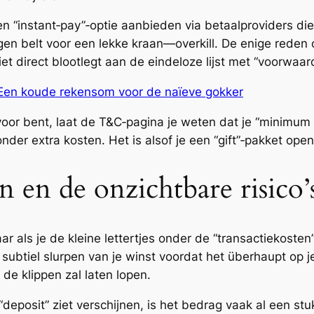
een “instant‑pay”‑optie aanbieden via betaalproviders di
en belt voor een lekke kraan—overkill. De enige reden o
et direct blootlegt aan de eindeloze lijst met “voorwaar
 Een koude rekensom voor de naïeve gokker
oor bent, laat de T&C‑pagina je weten dat je “minimum d
er extra kosten. Het is alsof je een “gift”‑pakket opent
 en de onzichtbare risico’
 als je de kleine lettertjes onder de “transactiekosten” 
n subtiel slurpen van je winst voordat het überhaupt op j
de klippen zal laten lopen.
“deposit” ziet verschijnen, is het bedrag vaak al een st