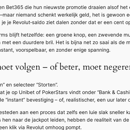
 en Bet365 die hun nieuwste promotie draaien alsof het
aar—maar niemand schenkt werkelijk geld, het is gewoon 
s je je Revolut‑saldo ziet dalen zonder dat er een cent o
rms blijft hetzelfde: een groene knop, een zwevende mui
n met een duurdere bril. Het is bijna net zo saai als de
stant, voorspelbaar, en zonder enige spanning.
moet volgen – of beter, moet neger
” en selecteer “Storten”.
t je op Unibet of PokerStars vindt onder “Bank & Cashie
 “instant” bevestiging – of, realistischer, een uur later 
steden aan een proces dat zelfs een luie slak sneller 
 hen naar de jackpot leiden, hebben de realiteit van de
t een klik via Revolut omhoog pompt.