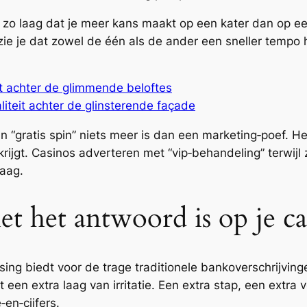
ak zo laag dat je meer kans maakt op een kater dan op ee
, zie je dat zowel de één als de ander een sneller tem
it achter de glimmende beloftes
iteit achter de glinsterende façade
in “gratis spin” niets meer is dan een marketing‑poef. Het
krijgt. Casinos adverteren met “vip‑behandeling” terwij
laag.
 het antwoord is op je cas
ing biedt voor de trage traditionele bankoverschrijving
 een extra laag van irritatie. Een extra stap, een extra v
en‑cijfers.