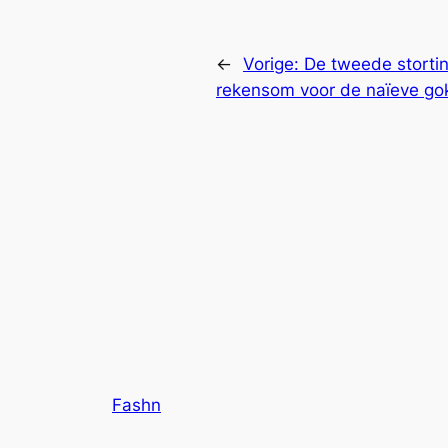
←
Vorige:
De tweede storti
rekensom voor de naïeve go
Fashn