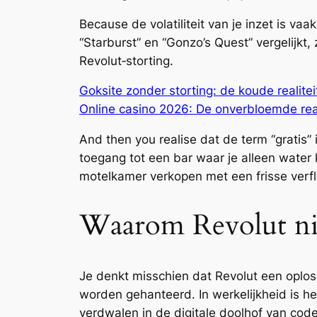
Because de volatiliteit van je inzet is va
“Starburst” en “Gonzo’s Quest” vergelijkt
Revolut‑storting.
Goksite zonder storting: de koude realite
Online casino 2026: De onverbloemde real
And then you realise dat de term “gratis” 
toegang tot een bar waar je alleen water 
motelkamer verkopen met een frisse verf
Waarom Revolut niet
Je denkt misschien dat Revolut een oploss
worden gehanteerd. In werkelijkheid is het
verdwalen in de digitale doolhof van code‑