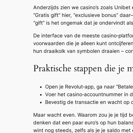
Anderzijds zien we casino’s zoals Unibet
“Gratis gift” hier, “exclusieve bonus” d
“gift” is het ongemak dat je ondervindt al
De interface van de meeste casino‑platfo
voorwaarden die je alleen kunt ontcijfere
hun draaikolk van symbolen draaien – con
Praktische stappen die je 
Open je Revolut‑app, ga naar “Betalen
Voer het casino‑accountnummer in da
Bevestig de transactie en wacht op de
Maar wacht even. Waarom zou je je tijd be
denken dat een paar euro’s op hun balans
wint nog steeds, zelfs als je je saldo me