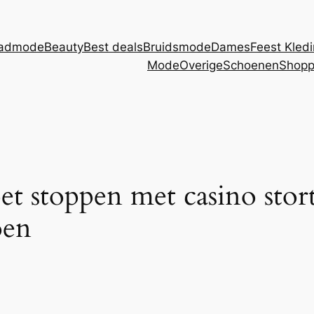
admode
Beauty
Best deals
Bruidsmode
Dames
Feest Kled
Mode
Overige
Schoenen
Shopp
t stoppen met casino stor
oen