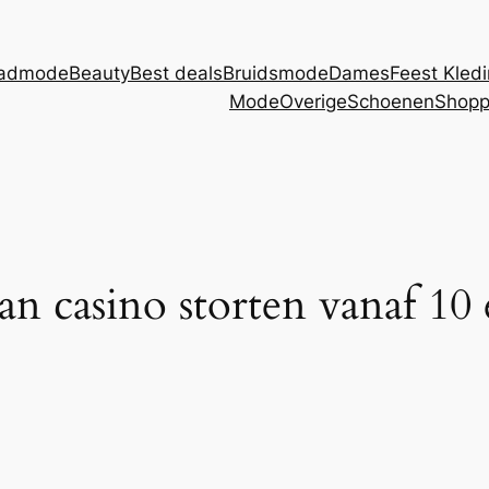
admode
Beauty
Best deals
Bruidsmode
Dames
Feest Kled
Mode
Overige
Schoenen
Shopp
an casino storten vanaf 10