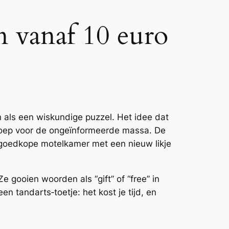
en vanaf 10 euro
n als een wiskundige puzzel. Het idee dat
lokroep voor de ongeïnformeerde massa. De
n goedkope motelkamer met een nieuw likje
e gooien woorden als “gift” of “free” in
en tandarts‑toetje: het kost je tijd, en