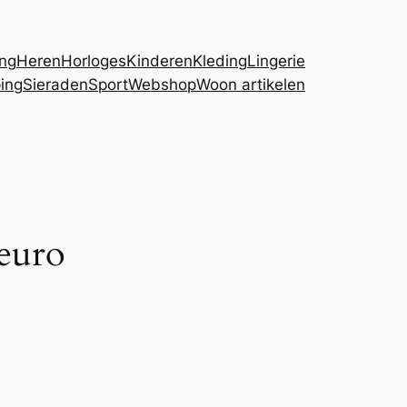
ing
Heren
Horloges
Kinderen
Kleding
Lingerie
ing
Sieraden
Sport
Webshop
Woon artikelen
 euro