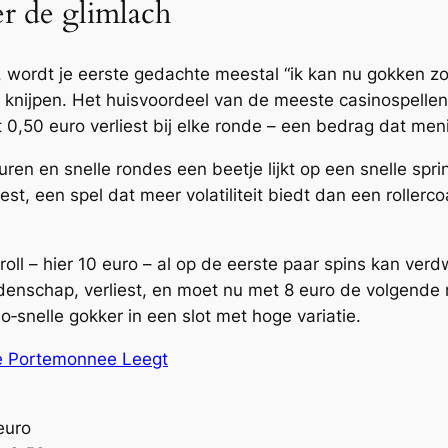
r de glimlach
 wordt je eerste gedachte meestal “ik kan nu gokken zon
e knijpen. Het huisvoordeel van de meeste casinospellen
t 0,50 euro verliest bij elke ronde – een bedrag dat me
uren en snelle rondes een beetje lijkt op een snelle spr
, een spel dat meer volatiliteit biedt dan een rollercoa
nkroll – hier 10 euro – al op de eerste paar spins kan ver
enschap, verliest, en moet nu met 8 euro de volgende r
o‑snelle gokker in een slot met hoge variatie.
 je Portemonnee Leegt
euro