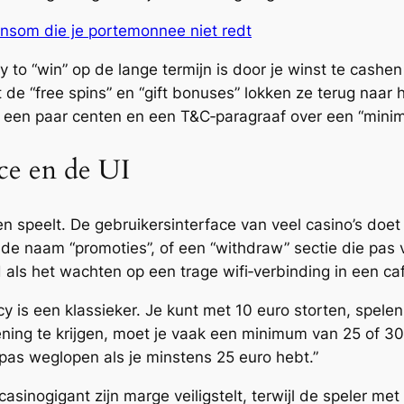
nsom die je portemonnee niet redt
 to “win” op de lange termijn is door je winst te cashen
e “free spins” en “gift bonuses” lokken ze terug naar he
et een paar centen en een T&C‑paragraaf over een “mini
ice en de UI
en speelt. De gebruikersinterface van veel casino’s doet
de naam “promoties”, of een “withdraw” sectie die pas ve
d als het wachten op een trage wifi‑verbinding in een ca
cy is een klassieker. Je kunt met 10 euro storten, spele
ning te krijgen, moet je vaak een minimum van 25 of 30 
pas weglopen als je minstens 25 euro hebt.”
asinogigant zijn marge veiligstelt, terwijl de speler me