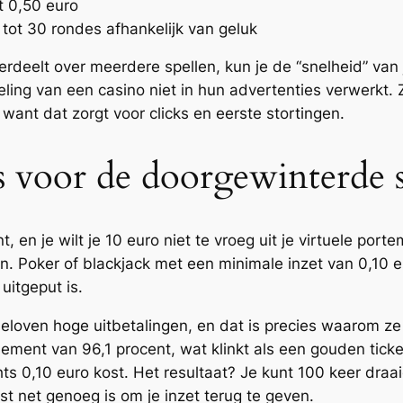
t 0,50 euro
 tot 30 rondes afhankelijk van geluk
 verdeelt over meerdere spellen, kun je de “snelheid” va
eling van een casino niet in hun advertenties verwerkt. 
, want dat zorgt voor clicks en eerste stortingen.
’s voor de doorgewinterde 
nt, en je wilt je 10 euro niet te vroeg uit je virtuele po
en. Poker of blackjack met een minimale inzet van 0,10 e
uitgeput is.
 beloven hoge uitbetalingen, en dat is precies waarom ze
ement van 96,1 procent, wat klinkt als een gouden ticket 
hts 0,10 euro kost. Het resultaat? Je kunt 100 keer draa
nst net genoeg is om je inzet terug te geven.