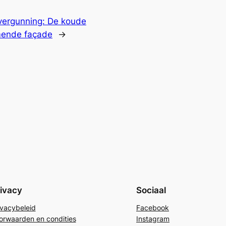
vergunning: De koude
mmende façade
→
ivacy
Sociaal
ivacybeleid
Facebook
orwaarden en condities
Instagram