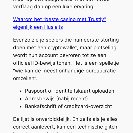
verflaag dan op een luxe ervaring.
Waarom het “beste casino met Trustly”
eigenlijk een illusie is
Evenzo zie je spelers die hun eerste storting
doen met een cryptowallet, maar plotseling
wordt hun account bevroren tot ze een
officieel ID‑bewijs tonen. Het is een spelletje
“wie kan de meest onhandige bureaucratie
omzeilen”.
Paspoort of identiteitskaart uploaden
Adresbewijs (nabij recent)
Bankafschrift of creditcard‑overzicht
De lijst is onverbiddelijk. En zelfs als je alles
correct aanlevert, kan een technische glitch