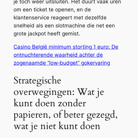
je toch weer uitsluiten. Het duurt vaak uren
om een ticket te openen, en de
klantenservice reageert met dezelfde
snelheid als een slotmachine die net een
grote jackpot heeft gemist.
Casino België minimum storting 1 euro: De
ontnuchterende waarheid achter de
zogenaamde “low‑budget” gokervaring
Strategische
overwegingen: Wat je
kunt doen zonder
papieren, of beter gezegd,
wat je niet kunt doen