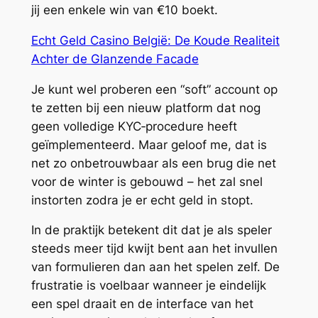
jij een enkele win van €10 boekt.
Echt Geld Casino België: De Koude Realiteit
Achter de Glanzende Facade
Je kunt wel proberen een “soft” account op
te zetten bij een nieuw platform dat nog
geen volledige KYC‑procedure heeft
geïmplementeerd. Maar geloof me, dat is
net zo onbetrouwbaar als een brug die net
voor de winter is gebouwd – het zal snel
instorten zodra je er echt geld in stopt.
In de praktijk betekent dit dat je als speler
steeds meer tijd kwijt bent aan het invullen
van formulieren dan aan het spelen zelf. De
frustratie is voelbaar wanneer je eindelijk
een spel draait en de interface van het