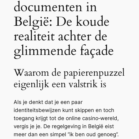
documenten in
België: De koude
realiteit achter de
glimmende façade
Waarom de papierenpuzzel
eigenlijk een valstrik is
Als je denkt dat je een paar
identiteitsbewijzen kunt skippen en toch
toegang krijgt tot de online casino‑wereld,
vergis je je. De regelgeving in België eist
meer dan een simpel “ik ben oud genoeg”.