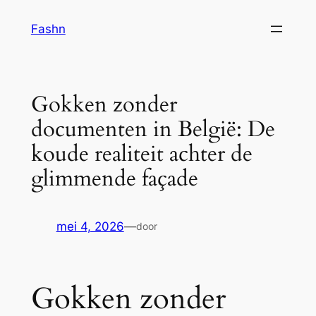
Ga
Fashn
naar
de
inhoud
Gokken zonder
documenten in België: De
koude realiteit achter de
glimmende façade
mei 4, 2026
—
door
Gokken zonder