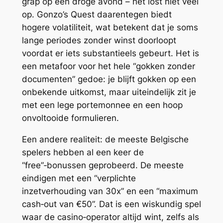
grap op een droge avond – het lost niet veel
op. Gonzo’s Quest daarentegen biedt
hogere volatiliteit, wat betekent dat je soms
lange periodes zonder winst doorloopt
voordat er iets substantieels gebeurt. Het is
een metafoor voor het hele “gokken zonder
documenten” gedoe: je blijft gokken op een
onbekende uitkomst, maar uiteindelijk zit je
met een lege portemonnee en een hoop
onvoltooide formulieren.
Een andere realiteit: de meeste Belgische
spelers hebben al een keer de
“free”‑bonussen geprobeerd. De meeste
eindigen met een “verplichte
inzetverhouding van 30x” en een “maximum
cash‑out van €50”. Dat is een wiskundig spel
waar de casino‑operator altijd wint, zelfs als