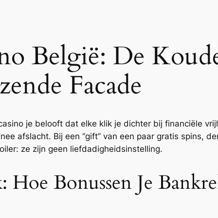
no België: De Koude 
nzende Facade
asino je belooft dat elke klik je dichter bij financiële vr
ee afslacht. Bij een “gift” van een paar gratis spins, d
r: ze zijn geen liefdadigheidsinstelling.
k: Hoe Bonussen Je Bankr