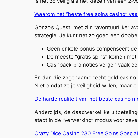
is net zo veilig als het kiezen van een 2‑
Waarom het “beste free spins casino” vaak 
Gonzo’s Quest, met zijn “avontuurlijke” a
strategie. Je kunt net zo goed een dobbe
Geen enkele bonus compenseert de 
De meeste “gratis spins” komen met ee
Cashback‑promoties vergen vaak ee
En dan die zogenaamd “echt geld casino Bel
Niet omdat ze je veiligheid willen, maar 
De harde realiteit van het beste casino m
Anderzijds, de daadwerkelijke uitbetalin
stapt in de “verwerking” modus voor zeven
Crazy Dice Casino 230 Free Spins Specia