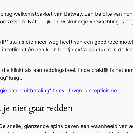
chtig welkomstpakket van Betway. Een belofte van honde
mzetsom. Natuurlijk, de wiskundige verwachting is neg
“VIP” status die meer weg heeft van een goedkope motel
e inzetlimiet én een klein beetje extra aandacht in de klan
die klinkt als een reddingsboei. In de praktijk is het ee
g” krijgt.
ie snelle uitbetaling” te overleven is scepticisme
je niet gaat redden
De snelle, glanzende spins geven een waanbeeld van acti