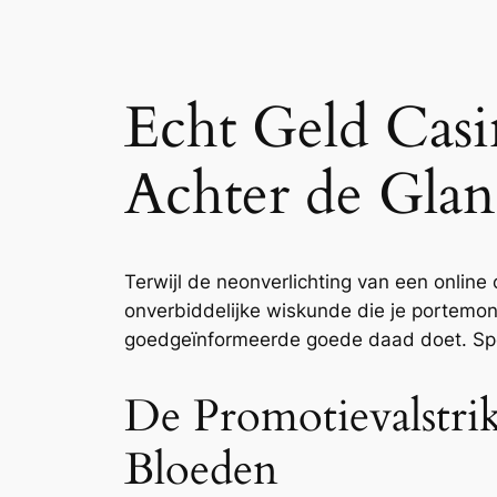
Echt Geld Casi
Achter de Gla
Terwijl de neonverlichting van een online c
onverbiddelijke wiskunde die je portemonn
goedgeïnformeerde goede daad doet. Spoile
De Promotievalstri
Bloeden