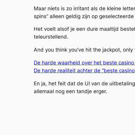
Maar niets is zo irritant als de kleine le
spins” alleen geldig zijn op geselecteerd
Het voelt alsof je een dure maaltijd best
teleurstellend.
And you think you’ve hit the jackpot, only
De harde waarheid over het beste casino B
De harde realiteit achter de “beste casi
En ja, het feit dat de UI van de uitbetal
allemaal nog een tandje erger.