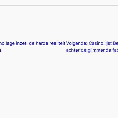
 lage inzet: de harde realiteit
Volgende:
Casino lijst B
s
achter de glimmende fa