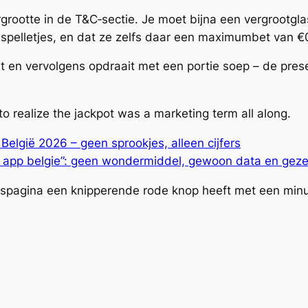
ttergrootte in de T&C‑sectie. Je moet bijna een vergrootg
e spelletjes, en dat ze zelfs daar een maximumbet van €
elt en vervolgens opdraait met een portie soep – de pres
 to realize the jackpot was a marketing term all along.
elgië 2026 – geen sprookjes, alleen cijfers
no app belgie”: geen wondermiddel, gewoon data en gez
ingspagina een knipperende rode knop heeft met een minu