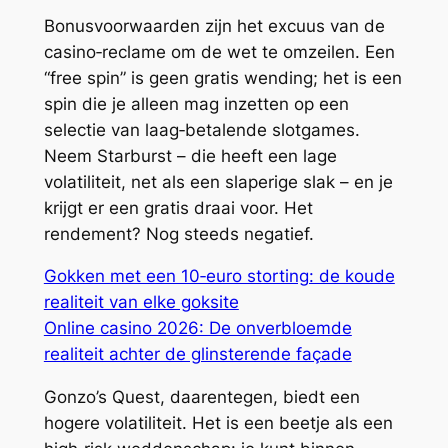
Bonusvoorwaarden zijn het excuus van de
casino‑reclame om de wet te omzeilen. Een
“free spin” is geen gratis wending; het is een
spin die je alleen mag inzetten op een
selectie van laag‑betalende slotgames.
Neem Starburst – die heeft een lage
volatiliteit, net als een slaperige slak – en je
krijgt er een gratis draai voor. Het
rendement? Nog steeds negatief.
Gokken met een 10‑euro storting: de koude
realiteit van elke goksite
Online casino 2026: De onverbloemde
realiteit achter de glinsterende façade
Gonzo’s Quest, daarentegen, biedt een
hogere volatiliteit. Het is een beetje als een