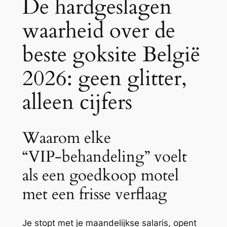
De hardgeslagen
waarheid over de
beste goksite België
2026: geen glitter,
alleen cijfers
Waarom elke
“VIP‑behandeling” voelt
als een goedkoop motel
met een frisse verflaag
Je stopt met je maandelijkse salaris, opent