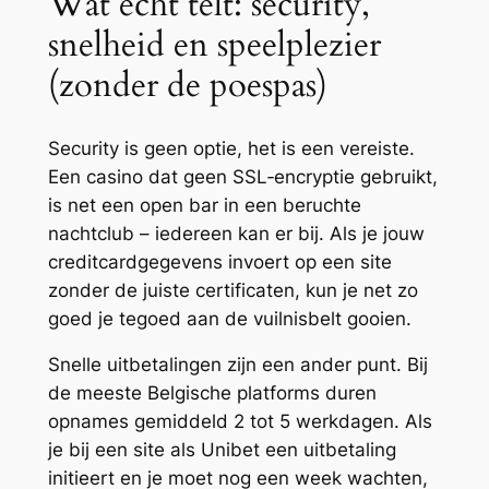
Wat écht telt: security,
snelheid en speelplezier
(zonder de poespas)
Security is geen optie, het is een vereiste.
Een casino dat geen SSL‑encryptie gebruikt,
is net een open bar in een beruchte
nachtclub – iedereen kan er bij. Als je jouw
creditcardgegevens invoert op een site
zonder de juiste certificaten, kun je net zo
goed je tegoed aan de vuilnisbelt gooien.
Snelle uitbetalingen zijn een ander punt. Bij
de meeste Belgische platforms duren
opnames gemiddeld 2 tot 5 werkdagen. Als
je bij een site als Unibet een uitbetaling
initieert en je moet nog een week wachten,