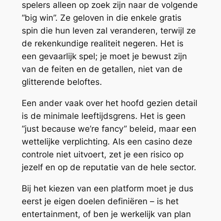
spelers alleen op zoek zijn naar de volgende
“big win”. Ze geloven in die enkele gratis
spin die hun leven zal veranderen, terwijl ze
de rekenkundige realiteit negeren. Het is
een gevaarlijk spel; je moet je bewust zijn
van de feiten en de getallen, niet van de
glitterende beloftes.
Een ander vaak over het hoofd gezien detail
is de minimale leeftijdsgrens. Het is geen
“just because we’re fancy” beleid, maar een
wettelijke verplichting. Als een casino deze
controle niet uitvoert, zet je een risico op
jezelf en op de reputatie van de hele sector.
Bij het kiezen van een platform moet je dus
eerst je eigen doelen definiëren – is het
entertainment, of ben je werkelijk van plan