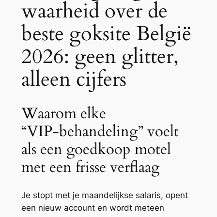
waarheid over de
beste goksite België
2026: geen glitter,
alleen cijfers
Waarom elke
“VIP‑behandeling” voelt
als een goedkoop motel
met een frisse verflaag
Je stopt met je maandelijkse salaris, opent
een nieuw account en wordt meteen