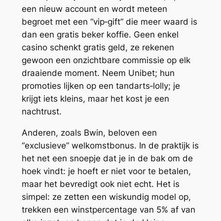
een nieuw account en wordt meteen
begroet met een “vip‑gift” die meer waard is
dan een gratis beker koffie. Geen enkel
casino schenkt gratis geld, ze rekenen
gewoon een onzichtbare commissie op elk
draaiende moment. Neem Unibet; hun
promoties lijken op een tandarts‑lolly; je
krijgt iets kleins, maar het kost je een
nachtrust.
Anderen, zoals Bwin, beloven een
“exclusieve” welkomstbonus. In de praktijk is
het net een snoepje dat je in de bak om de
hoek vindt: je hoeft er niet voor te betalen,
maar het bevredigt ook niet echt. Het is
simpel: ze zetten een wiskundig model op,
trekken een winstpercentage van 5% af van