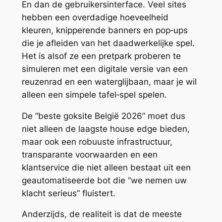
En dan de gebruikersinterface. Veel sites
hebben een overdadige hoeveelheid
kleuren, knipperende banners en pop‑ups
die je afleiden van het daadwerkelijke spel.
Het is alsof ze een pretpark proberen te
simuleren met een digitale versie van een
reuzenrad en een waterglijbaan, maar je wil
alleen een simpele tafel‑spel spelen.
De “beste goksite België 2026” moet dus
niet alleen de laagste house edge bieden,
maar ook een robuuste infrastructuur,
transparante voorwaarden en een
klantservice die niet alleen bestaat uit een
geautomatiseerde bot die “we nemen uw
klacht serieus” fluistert.
Anderzijds, de realiteit is dat de meeste