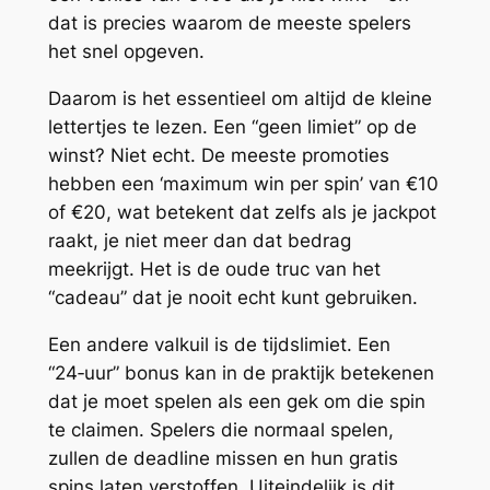
dat is precies waarom de meeste spelers
het snel opgeven.
Daarom is het essentieel om altijd de kleine
lettertjes te lezen. Een “geen limiet” op de
winst? Niet echt. De meeste promoties
hebben een ‘maximum win per spin’ van €10
of €20, wat betekent dat zelfs als je jackpot
raakt, je niet meer dan dat bedrag
meekrijgt. Het is de oude truc van het
“cadeau” dat je nooit echt kunt gebruiken.
Een andere valkuil is de tijdslimiet. Een
“24‑uur” bonus kan in de praktijk betekenen
dat je moet spelen als een gek om die spin
te claimen. Spelers die normaal spelen,
zullen de deadline missen en hun gratis
spins laten verstoffen. Uiteindelijk is dit