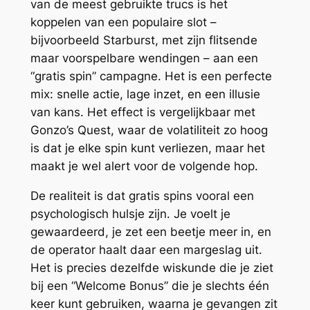
van de meest gebruikte trucs is het
koppelen van een populaire slot –
bijvoorbeeld Starburst, met zijn flitsende
maar voorspelbare wendingen – aan een
“gratis spin” campagne. Het is een perfecte
mix: snelle actie, lage inzet, en een illusie
van kans. Het effect is vergelijkbaar met
Gonzo’s Quest, waar de volatiliteit zo hoog
is dat je elke spin kunt verliezen, maar het
maakt je wel alert voor de volgende hop.
De realiteit is dat gratis spins vooral een
psychologisch hulsje zijn. Je voelt je
gewaardeerd, je zet een beetje meer in, en
de operator haalt daar een margeslag uit.
Het is precies dezelfde wiskunde die je ziet
bij een “Welcome Bonus” die je slechts één
keer kunt gebruiken, waarna je gevangen zit