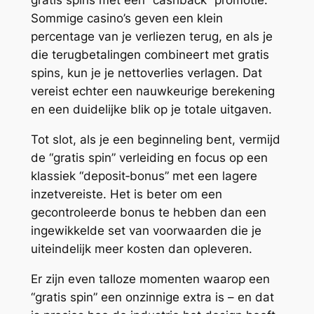
gratis spins met een “cashback” promotie.
Sommige casino’s geven een klein
percentage van je verliezen terug, en als je
die terugbetalingen combineert met gratis
spins, kun je je nettoverlies verlagen. Dat
vereist echter een nauwkeurige berekening
en een duidelijke blik op je totale uitgaven.
Tot slot, als je een beginneling bent, vermijd
de “gratis spin” verleiding en focus op een
klassiek “deposit‑bonus” met een lagere
inzetvereiste. Het is beter om een
gecontroleerde bonus te hebben dan een
ingewikkelde set van voorwaarden die je
uiteindelijk meer kosten dan opleveren.
Er zijn even talloze momenten waarop een
“gratis spin” een onzinnige extra is – en dat