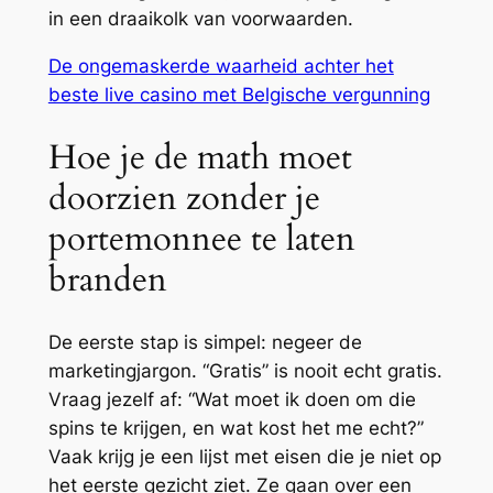
in een draaikolk van voorwaarden.
De ongemaskerde waarheid achter het
beste live casino met Belgische vergunning
Hoe je de math moet
doorzien zonder je
portemonnee te laten
branden
De eerste stap is simpel: negeer de
marketingjargon. “Gratis” is nooit echt gratis.
Vraag jezelf af: “Wat moet ik doen om die
spins te krijgen, en wat kost het me echt?”
Vaak krijg je een lijst met eisen die je niet op
het eerste gezicht ziet. Ze gaan over een