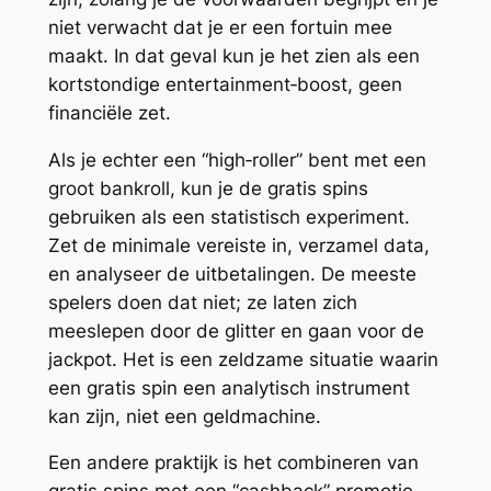
niet verwacht dat je er een fortuin mee
maakt. In dat geval kun je het zien als een
kortstondige entertainment‑boost, geen
financiële zet.
Als je echter een “high‑roller” bent met een
groot bankroll, kun je de gratis spins
gebruiken als een statistisch experiment.
Zet de minimale vereiste in, verzamel data,
en analyseer de uitbetalingen. De meeste
spelers doen dat niet; ze laten zich
meeslepen door de glitter en gaan voor de
jackpot. Het is een zeldzame situatie waarin
een gratis spin een analytisch instrument
kan zijn, niet een geldmachine.
Een andere praktijk is het combineren van