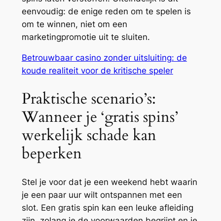
eenvoudig: de enige reden om te spelen is
om te winnen, niet om een
marketingpromotie uit te sluiten.
Betrouwbaar casino zonder uitsluiting: de
koude realiteit voor de kritische speler
Praktische scenario’s:
Wanneer je ‘gratis spins’
werkelijk schade kan
beperken
Stel je voor dat je een weekend hebt waarin
je een paar uur wilt ontspannen met een
slot. Een gratis spin kan een leuke afleiding
zijn, zolang je de voorwaarden begrijpt en je