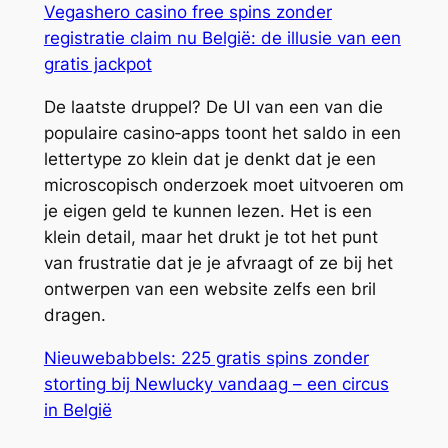
Vegashero casino free spins zonder
registratie claim nu België: de illusie van een
gratis jackpot
De laatste druppel? De UI van een van die
populaire casino‑apps toont het saldo in een
lettertype zo klein dat je denkt dat je een
microscopisch onderzoek moet uitvoeren om
je eigen geld te kunnen lezen. Het is een
klein detail, maar het drukt je tot het punt
van frustratie dat je je afvraagt of ze bij het
ontwerpen van een website zelfs een bril
dragen.
Nieuwebabbels: 225 gratis spins zonder
storting bij Newlucky vandaag – een circus
in België