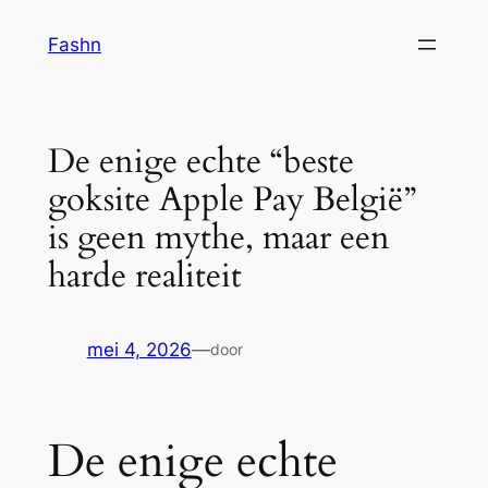
Ga
Fashn
naar
de
inhoud
De enige echte “beste
goksite Apple Pay België”
is geen mythe, maar een
harde realiteit
mei 4, 2026
—
door
De enige echte