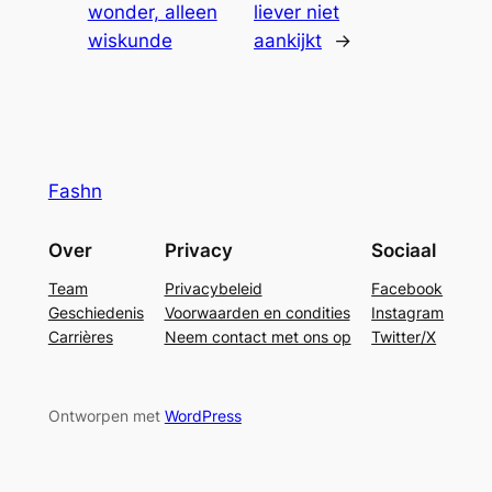
wonder, alleen
liever niet
wiskunde
aankijkt
→
Fashn
Over
Privacy
Sociaal
Team
Privacybeleid
Facebook
Geschiedenis
Voorwaarden en condities
Instagram
Carrières
Neem contact met ons op
Twitter/X
Ontworpen met
WordPress