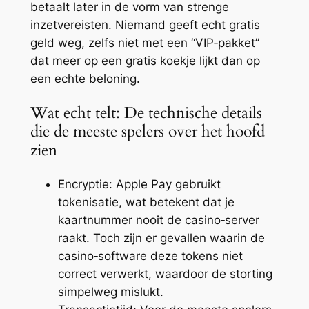
betaalt later in de vorm van strenge
inzetvereisten. Niemand geeft echt gratis
geld weg, zelfs niet met een “VIP‑pakket”
dat meer op een gratis koekje lijkt dan op
een echte beloning.
Wat echt telt: De technische details
die de meeste spelers over het hoofd
zien
Encryptie: Apple Pay gebruikt
tokenisatie, wat betekent dat je
kaartnummer nooit de casino‑server
raakt. Toch zijn er gevallen waarin de
casino‑software deze tokens niet
correct verwerkt, waardoor de storting
simpelweg mislukt.