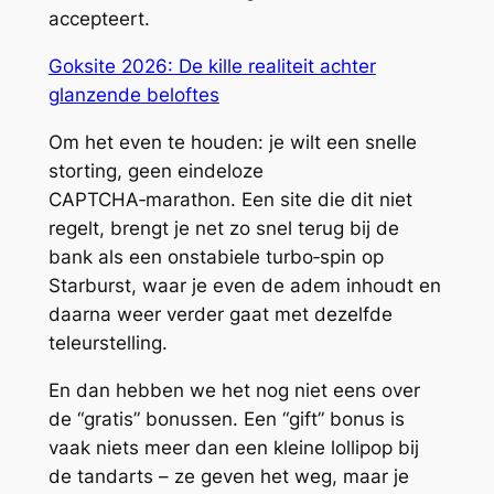
accepteert.
Goksite 2026: De kille realiteit achter
glanzende beloftes
Om het even te houden: je wilt een snelle
storting, geen eindeloze
CAPTCHA‑marathon. Een site die dit niet
regelt, brengt je net zo snel terug bij de
bank als een onstabiele turbo‑spin op
Starburst, waar je even de adem inhoudt en
daarna weer verder gaat met dezelfde
teleurstelling.
En dan hebben we het nog niet eens over
de “gratis” bonussen. Een “gift” bonus is
vaak niets meer dan een kleine lollipop bij
de tandarts – ze geven het weg, maar je