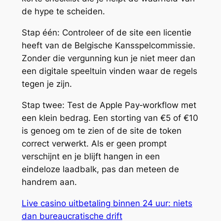
de hype te scheiden.
Stap één: Controleer of de site een licentie
heeft van de Belgische Kansspelcommissie.
Zonder die vergunning kun je niet meer dan
een digitale speeltuin vinden waar de regels
tegen je zijn.
Stap twee: Test de Apple Pay‑workflow met
een klein bedrag. Een storting van €5 of €10
is genoeg om te zien of de site de token
correct verwerkt. Als er geen prompt
verschijnt en je blijft hangen in een
eindeloze laadbalk, pas dan meteen de
handrem aan.
Live casino uitbetaling binnen 24 uur: niets
dan bureaucratische drift