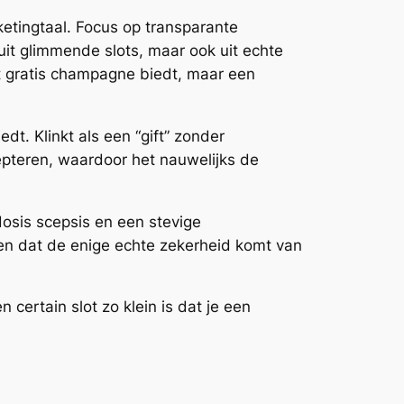
rketingtaal. Focus op transparante
uit glimmende slots, maar ook uit echte
at gratis champagne biedt, maar een
dt. Klinkt als een “gift” zonder
cepteren, waardoor het nauwelijks de
 dosis scepsis en een stevige
, en dat de enige echte zekerheid komt van
n certain slot zo klein is dat je een