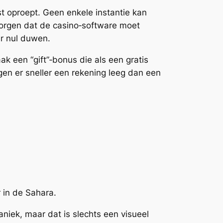
st oproept. Geen enkele instantie kan
 zorgen dat de casino‑software moet
ar nul duwen.
aak een “gift”‑bonus die als een gratis
igen er sneller een rekening leeg dan een
r in de Sahara.
haniek, maar dat is slechts een visueel