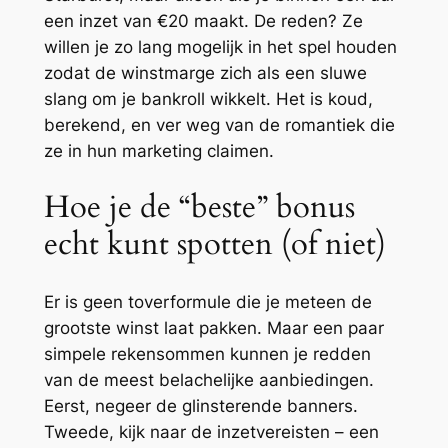
een inzet van €20 maakt. De reden? Ze
willen je zo lang mogelijk in het spel houden
zodat de winstmarge zich als een sluwe
slang om je bankroll wikkelt. Het is koud,
berekend, en ver weg van de romantiek die
ze in hun marketing claimen.
Hoe je de “beste” bonus
echt kunt spotten (of niet)
Er is geen toverformule die je meteen de
grootste winst laat pakken. Maar een paar
simpele rekensommen kunnen je redden
van de meest belachelijke aanbiedingen.
Eerst, negeer de glinsterende banners.
Tweede, kijk naar de inzetvereisten – een