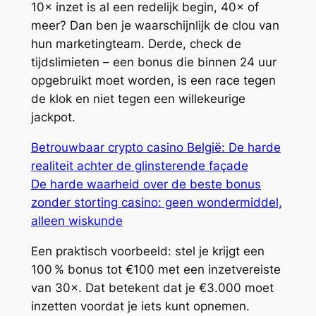
10× inzet is al een redelijk begin, 40× of
meer? Dan ben je waarschijnlijk de clou van
hun marketingteam. Derde, check de
tijdslimieten – een bonus die binnen 24 uur
opgebruikt moet worden, is een race tegen
de klok en niet tegen een willekeurige
jackpot.
Betrouwbaar crypto casino België: De harde
realiteit achter de glinsterende façade
De harde waarheid over de beste bonus
zonder storting casino: geen wondermiddel,
alleen wiskunde
Een praktisch voorbeeld: stel je krijgt een
100 % bonus tot €100 met een inzetvereiste
van 30×. Dat betekent dat je €3.000 moet
inzetten voordat je iets kunt opnemen.