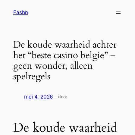
Ga
Fashn
naar
de
inhoud
De koude waarheid achter
het “beste casino belgie” –
geen wonder, alleen
spelregels
mei 4, 2026
—
door
De koude waarheid