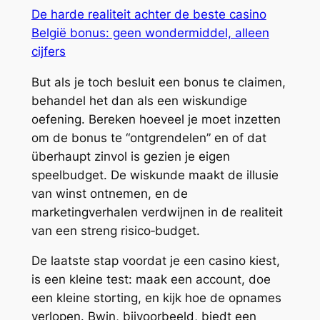
De harde realiteit achter de beste casino
België bonus: geen wondermiddel, alleen
cijfers
But als je toch besluit een bonus te claimen,
behandel het dan als een wiskundige
oefening. Bereken hoeveel je moet inzetten
om de bonus te “ontgrendelen” en of dat
überhaupt zinvol is gezien je eigen
speelbudget. De wiskunde maakt de illusie
van winst ontnemen, en de
marketingverhalen verdwijnen in de realiteit
van een streng risico‑budget.
De laatste stap voordat je een casino kiest,
is een kleine test: maak een account, doe
een kleine storting, en kijk hoe de opnames
verlopen. Bwin, bijvoorbeeld, biedt een