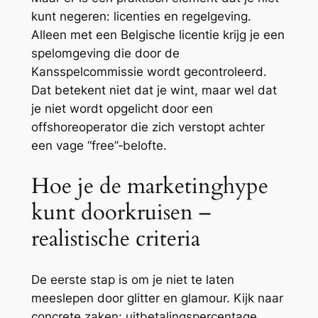
kunt negeren: licenties en regelgeving.
Alleen met een Belgische licentie krijg je een
spelomgeving die door de
Kansspelcommissie wordt gecontroleerd.
Dat betekent niet dat je wint, maar wel dat
je niet wordt opgelicht door een
offshoreoperator die zich verstopt achter
een vage “free”‑belofte.
Hoe je de marketinghype
kunt doorkruisen –
realistische criteria
De eerste stap is om je niet te laten
meeslepen door glitter en glamour. Kijk naar
concrete zaken: uitbetalingspercentage,